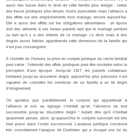
aussi des traces dans le droit de cette famille plus élargie : certes
des traces juridiques plus ténues, moins puissantes mais l’alliance a
des effets sur des empêchements hors mariage, encore aujourd’hui.
Elle a aussi des effets sur les obligations alimentaires : un époux
doit des aliments à ses beaux-parents tant que le mariage perdure
ou tant qu’il y a des enfants de ce mariage. Le droit, mais à des
degrés assez faibles, appréhende cette dimension de la famille qui
n’est pas consanguine.
À l’échelle de l’histoire, la prise en compte juridique du cercle familial
peut varier : l’intensité des effets juridiques peut être modulée selon la
perception d’une époque. Jusqu’en 1917, les parents collatéraux
héritaient jusqu’au douzième degré, aujourd’hui plus personne n’est
capable de connaître les membres de sa famille à un tel degré
d’éloignement.
On ajoutera que, parallèlement, le conjoint qui appartenait à
l’alliance et non au lignage n’héritait qu’en l’absence de tout
successible jusqu’au douzième degré ! Autant dire qu’il n’héritait
quasiment jamais, alors qu’aujourd’hui le conjoint survivant est très
bien placé dans l’ordre successoral. L’analyse juridique corrobore
très concrètement l’analyse de Durkheim qui a évoqué une loi du