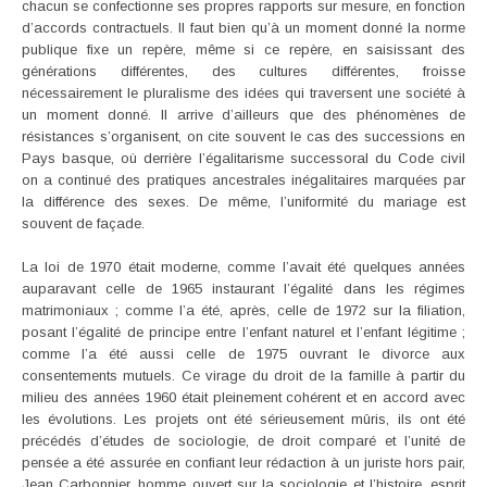
chacun se confectionne ses propres rapports sur mesure, en fonction
d’accords contractuels. Il faut bien qu’à un moment donné la norme
publique fixe un repère, même si ce repère, en saisissant des
générations différentes, des cultures différentes, froisse
nécessairement le pluralisme des idées qui traversent une société à
un moment donné. Il arrive d’ailleurs que des phénomènes de
résistances s’organisent, on cite souvent le cas des successions en
Pays basque, où derrière l’égalitarisme successoral du Code civil
on a continué des pratiques ancestrales inégalitaires marquées par
la différence des sexes. De même, l’uniformité du mariage est
souvent de façade.
La loi de 1970 était moderne, comme l’avait été quelques années
auparavant celle de 1965 instaurant l’égalité dans les régimes
matrimoniaux ; comme l’a été, après, celle de 1972 sur la filiation,
posant l’égalité de principe entre l’enfant naturel et l’enfant légitime ;
comme l’a été aussi celle de 1975 ouvrant le divorce aux
consentements mutuels. Ce virage du droit de la famille à partir du
milieu des années 1960 était pleinement cohérent et en accord avec
les évolutions. Les projets ont été sérieusement mûris, ils ont été
précédés d’études de sociologie, de droit comparé et l’unité de
pensée a été assurée en confiant leur rédaction à un juriste hors pair,
Jean Carbonnier, homme ouvert sur la sociologie et l’histoire, esprit