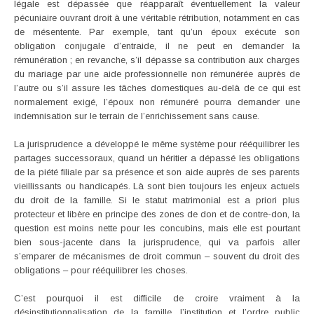
légale est dépassée que réapparaît éventuellement la valeur
pécuniaire ouvrant droit à une véritable rétribution, notamment en cas
de mésentente. Par exemple, tant qu’un époux exécute son
obligation conjugale d’entraide, il ne peut en demander la
rémunération ; en revanche, s’il dépasse sa contribution aux charges
du mariage par une aide professionnelle non rémunérée auprès de
l’autre ou s’il assure les tâches domestiques au-delà de ce qui est
normalement exigé, l’époux non rémunéré pourra demander une
indemnisation sur le terrain de l’enrichissement sans cause.
La jurisprudence a développé le même système pour rééquilibrer les
partages successoraux, quand un héritier a dépassé les obligations
de la piété filiale par sa présence et son aide auprès de ses parents
vieillissants ou handicapés. Là sont bien toujours les enjeux actuels
du droit de la famille. Si le statut matrimonial est a priori plus
protecteur et libère en principe des zones de don et de contre-don, la
question est moins nette pour les concubins, mais elle est pourtant
bien sous-jacente dans la jurisprudence, qui va parfois aller
s’emparer de mécanismes de droit commun – souvent du droit des
obligations – pour rééquilibrer les choses.
C’est pourquoi il est difficile de croire vraiment à la
désinstitutionnalisation de la famille, l’institution et l’ordre public