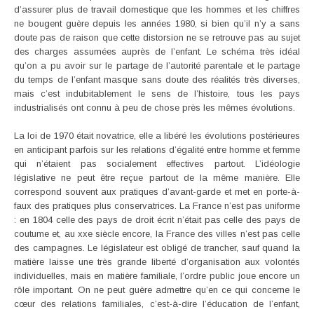
d’assurer plus de travail domestique que les hommes et les chiffres
ne bougent guère depuis les années 1980, si bien qu’il n’y a sans
doute pas de raison que cette distorsion ne se retrouve pas au sujet
des charges assumées auprès de l’enfant. Le schéma très idéal
qu’on a pu avoir sur le partage de l’autorité parentale et le partage
du temps de l’enfant masque sans doute des réalités très diverses,
mais c’est indubitablement le sens de l’histoire, tous les pays
industrialisés ont connu à peu de chose près les mêmes évolutions.
La loi de 1970 était novatrice, elle a libéré les évolutions postérieures
en anticipant parfois sur les relations d’égalité entre homme et femme
qui n’étaient pas socialement effectives partout. L’idéologie
législative ne peut être reçue partout de la même manière. Elle
correspond souvent aux pratiques d’avant-garde et met en porte-à-
faux des pratiques plus conservatrices. La France n’est pas uniforme
: en 1804 celle des pays de droit écrit n’était pas celle des pays de
coutume et, au xxe siècle encore, la France des villes n’est pas celle
des campagnes. Le législateur est obligé de trancher, sauf quand la
matière laisse une très grande liberté d’organisation aux volontés
individuelles, mais en matière familiale, l’ordre public joue encore un
rôle important. On ne peut guère admettre qu’en ce qui concerne le
cœur des relations familiales, c’est-à-dire l’éducation de l’enfant,