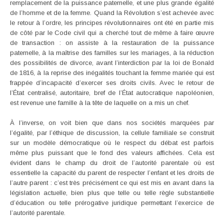
remplacement de la puissance paternelle, et une plus grande égalité
de l’homme et de la femme. Quand la Révolution s’est achevée avec
le retour à l’ordre, les principes révolutionnaires ont été en partie mis
de côté par le Code civil qui a cherché tout de même à faire œuvre
de transaction : on assiste à la restauration de la puissance
paternelle, à la maîtrise des familles sur les mariages, à la réduction
des possibilités de divorce, avant l’interdiction par la loi de Bonald
de 1816, à la reprise des inégalités touchant la femme mariée qui est
frappée d’incapacité d’exercer ses droits civils. Avec le retour de
l’État centralisé, autoritaire, bref de l’État autocratique napoléonien,
est revenue une famille à la tête de laquelle on a mis un chef.
À l’inverse, on voit bien que dans nos sociétés marquées par
l’égalité, par l’éthique de discussion, la cellule familiale se construit
sur un modèle démocratique où le respect du débat est parfois
même plus puissant que le fond des valeurs affichées. Cela est
évident dans le champ du droit de l’autorité parentale où est
essentielle la capacité du parent de respecter l’enfant et les droits de
l’autre parent : c’est très précisément ce qui est mis en avant dans la
législation actuelle, bien plus que telle ou telle règle substantielle
d’éducation ou telle prérogative juridique permettant l’exercice de
l’autorité parentale.