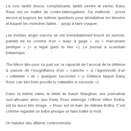
La voix tantôt douce, complaisante, tantôt sévère et sèche, Barry
Roux est un maître du contre-interrogatoire. Sa méthode : poser
encore et toujours les mêmes questions pour déstabiliser les témoins
et traquer les moindres failles… jusqu’à faire craquer.
Les médias anglo-saxons lui ont immédiatement trouvé un surnom,
parlant de lui comme d’un « tueur à gage » ou « mercenaire
juridique » (« a legal guns to hire »). Le journal à scandale
britannique
The Mirror titre pour sa part sur la capacité de l’avocat de la défense
à passer de l’insignifiance d’un « caniche » à l’agressivité d’un
« rottweiler » en « quelques secondes » (« Defence lawyer Barry
Roux can turn from poodle to rottweiller in seconds »).
Dans la même veine, le tweet de Karyn Maughan, une journaliste
sud-africaine alors que Barry Roux interroge l’officier Hilton Botha,
est lui aussi très imagé : « Roux est en train de détruire Botha. C’est
comme regarder un bébé phoque se faire battre à mort.
Un habitué des affaires controversées