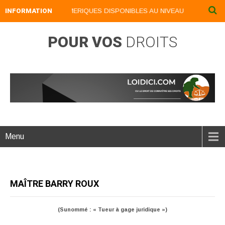
INFORMATION
NOS LIVRES NUMERIQUES DISPONIBLES AU NIVEAU DU MENU ...NO
POUR VOS
DROITS
Menu
MAÎTRE BARRY ROUX
(Sunommé : « Tueur à gage juridique »)