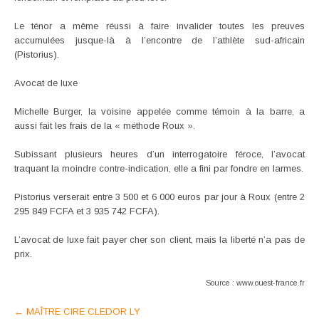
Le ténor a même réussi à faire invalider toutes les preuves
accumulées jusque-là à l’encontre de l’athlète sud-africain
(Pistorius).
Avocat de luxe
Michelle Burger, la voisine appelée comme témoin à la barre, a
aussi fait les frais de la « méthode Roux ».
Subissant plusieurs heures d’un interrogatoire féroce, l’avocat
traquant la moindre contre-indication, elle a fini par fondre en larmes.
Pistorius verserait entre 3 500 et 6 000 euros par jour à Roux (entre 2
295 849 FCFA et 3 935 742 FCFA).
L’avocat de luxe fait payer cher son client, mais la liberté n’a pas de
prix.
Source : www.ouest-france.fr
Post
←
MAÎTRE CIRE CLEDOR LY