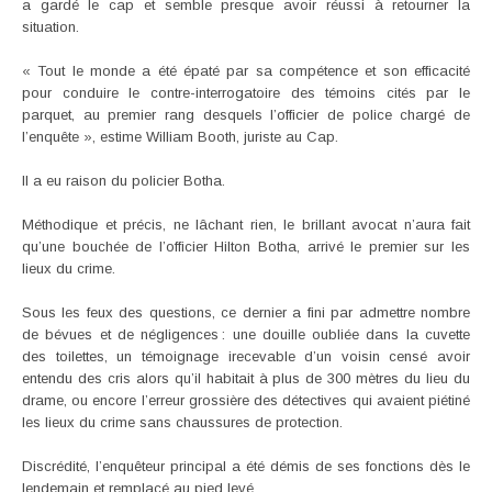
a gardé le cap et semble presque avoir réussi à retourner la
situation.
« Tout le monde a été épaté par sa compétence et son efficacité
pour conduire le contre-interrogatoire des témoins cités par le
parquet, au premier rang desquels l’officier de police chargé de
l’enquête », estime William Booth, juriste au Cap.
Il a eu raison du policier Botha.
Méthodique et précis, ne lâchant rien, le brillant avocat n’aura fait
qu’une bouchée de l’officier Hilton Botha, arrivé le premier sur les
lieux du crime.
Sous les feux des questions, ce dernier a fini par admettre nombre
de bévues et de négligences : une douille oubliée dans la cuvette
des toilettes, un témoignage irecevable d’un voisin censé avoir
entendu des cris alors qu’il habitait à plus de 300 mètres du lieu du
drame, ou encore l’erreur grossière des détectives qui avaient piétiné
les lieux du crime sans chaussures de protection.
Discrédité, l’enquêteur principal a été démis de ses fonctions dès le
lendemain et remplacé au pied levé.