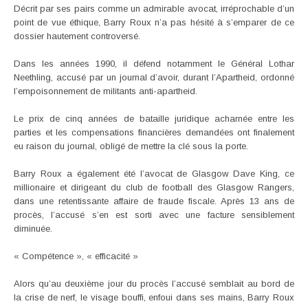
Décrit par ses pairs comme un admirable avocat, irréprochable d’un
point de vue éthique, Barry Roux n’a pas hésité à s’emparer de ce
dossier hautement controversé.
Dans les années 1990, il défend notamment le Général Lothar
Neethling, accusé par un journal d’avoir, durant l’Apartheid, ordonné
l’empoisonnement de militants anti-apartheid.
Le prix de cinq années de bataille juridique acharnée entre les
parties et les compensations financières demandées ont finalement
eu raison du journal, obligé de mettre la clé sous la porte.
Barry Roux a également été l’avocat de Glasgow Dave King, ce
millionaire et dirigeant du club de football des Glasgow Rangers,
dans une retentissante affaire de fraude fiscale. Après 13 ans de
procès, l’accusé s’en est sorti avec une facture sensiblement
diminuée.
« Compétence », « efficacité »
Alors qu’au deuxième jour du procès l’accusé semblait au bord de
la crise de nerf, le visage bouffi, enfoui dans ses mains, Barry Roux