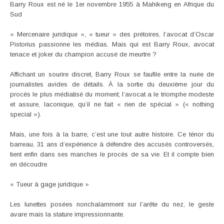
Barry Roux est né le 1er novembre 1955 à Mahikeng en Afrique du
Sud
« Mercenaire juridique », « tueur » des prétoires, l’avocat d’Oscar
Pistorius passionne les médias. Mais qui est Barry Roux, avocat
tenace et joker du champion accusé de meurtre ?
Affichant un sourire discret, Barry Roux se faufile entre la nuée de
journalistes avides de détails. À la sortie du deuxième jour du
procès le plus médiatisé du moment; l’avocat a le triomphe modeste
et assure, laconique, qu’il ne fait « rien de spécial » (« nothing
special »).
Mais, une fois à la barre, c’est une tout autre histoire. Ce ténor du
barreau, 31 ans d’expérience à défendre des accusés controversés,
tient enfin dans ses manches le procès de sa vie. Et il compte bien
en découdre.
« Tueur à gage juridique »
Les lunettes posées nonchalamment sur l’arête du nez, le geste
avare mais la stature impressionnante.