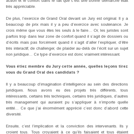
action et le confort dans le fait que c’est une bonne démarche était
très appréciable.
De plus, l’exercice de Grand Oral devant un Jury est original. Il y a
beaucoup de prix mais il y a peu d’exercice avec soutenance. Je
crois même que vous êtes les seuls à le faire… Or, les juristes sont
parfois trop dans leur zone de confort quand il s’agit de dossiers ou
d’écrits mais pas forcément quand il s’agit d’aller l’expliquer, d’être
très interactif, de challenger, de plaider au-delà de l’écrit sur un sujet
non juridique… Ce type d’exercice est donc vraiment intéressant.
Vous étiez membre du Jury cette année, quelles leçons tirez
vous du Grand Oral des candidats ?
Il y a beaucoup d’imagination d’intelligence au sein des directions
juridiques. Nous avons eu des projets très différents, tous
intéressants, certains très techniques, certains très juridiques, d’autres
très management qui auraient pu s’appliquer à n’importe quelle
entité… Ce que j’ai énormément apprécié c’est donc d’abord cette
diversité.
Ensuite, c’est l’implication et la conviction des intervenants. Ils y
croient tous. Tous croyaient à ce qu’ils faisaient et tous étaient