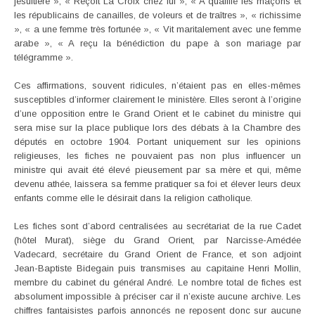
jésuitière », « Reçoit La Croix chez lui », « A qualifié les maçons et
les républicains de canailles, de voleurs et de traîtres », « richissime
», « a une femme très fortunée », « Vit maritalement avec une femme
arabe », « A reçu la bénédiction du pape à son mariage par
télégramme ».
Ces affirmations, souvent ridicules, n’étaient pas en elles-mêmes
susceptibles d’informer clairement le ministère. Elles seront à l’origine
d’une opposition entre le Grand Orient et le cabinet du ministre qui
sera mise sur la place publique lors des débats à la Chambre des
députés en octobre 1904. Portant uniquement sur les opinions
religieuses, les fiches ne pouvaient pas non plus influencer un
ministre qui avait été élevé pieusement par sa mère et qui, même
devenu athée, laissera sa femme pratiquer sa foi et élever leurs deux
enfants comme elle le désirait dans la religion catholique.
Les fiches sont d’abord centralisées au secrétariat de la rue Cadet
(hôtel Murat), siège du Grand Orient, par Narcisse-Amédée
Vadecard, secrétaire du Grand Orient de France, et son adjoint
Jean-Baptiste Bidegain puis transmises au capitaine Henri Mollin,
membre du cabinet du général André. Le nombre total de fiches est
absolument impossible à préciser car il n’existe aucune archive. Les
chiffres fantaisistes parfois annoncés ne reposent donc sur aucune