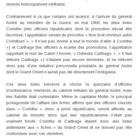
donnée historiquement vérifiable.
Contrairement à ce que certains ont avancé, à l’arrivée du général
André au ministère de la Guerre, en mai 1900, les deux listes
Corinthe (des officiers républicains dont la promotion devait être
favorisée, l’appellation venant du proverbe « Non licet omnibus adire
Corinthum », « Il n’est pas donné à tout le monde d’aller à Corinthe
») et Carthage (les officiers à écarter des promotions, l’appellation
rappelant le mot de Caton l’Ancien, « Delenda Carthago », « Il faut
détruire Carthage ») n’étaient pas encore terminées, et ne relèvent
donc pas d’une initiative personnelle préalable du général André
dont le Grand Orient n’aurait pas été directement l’instigateur.
Ces deux listes serviront à choisir la quinzaine d’officiers
d’ordonnance, membres du cabinet militaire du général André, mais
leur fiabilité était contestable. Même le capitaine Mollin, le principal
protagoniste de l’affaire des fiches, affirme que des officiers classés
dans « Corinthe », donc a priori républicains, seront affectés au
cabinet du ministre alors que leur républicanisme n’était pas
vraiment fondé. Corinthe et Carthage étaient donc des listes
antérieures aux « fiches » du Grand Orient et ne doivent pas être
confondues avec ces dernières.