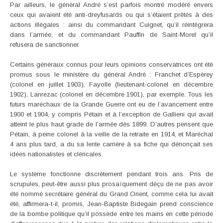
Par ailleurs, le général André s’est parfois montré modéré envers
ceux qui avaient été anti-dreyfusards ou qui s’étaient prêtés à des
actions illégales : ainsi du commandant Cuignet, qu’il réintégrera
dans l’armée, et du commandant Pauffin de Saint-Morel qu’il
refusera de sanctionner.
Certains généraux connus pour leurs opinions conservatrices ont été
promus sous le ministère du général André : Franchet d’Espèrey
(colonel en juillet 1903), Fayolle (lieutenant-colonel en décembre
1902), Lanrezac (colonel en décembre 1901), par exemple. Tous les
futurs maréchaux de la Grande Guerre ont eu de l’avancement entre
1900 et 1904, y compris Pétain et à l’exception de Gallieni qui avait
atteint le plus haut grade de l’armée dès 1899. D’autres pensent que
Pétain, à peine colonel à la veille de la retraite en 1914, et Maréchal
4 ans plus tard, a du sa lente carrière à sa fiche qui dénonçait ses
idées nationalistes et cléricales.
Le système fonctionne discrètement pendant trois ans. Pris de
scrupules, peut-être aussi plus prosaïquement déçu de ne pas avoir
été nommé secrétaire général du Grand Orient, comme cela lui avait
été, affirmera-t-il, promis, Jean-Baptiste Bidegain prend conscience
de la bombe politique qu’il possède entre les mains en cette période