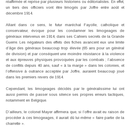
réaffirmée et reprise par plusieurs historiens ou éditorialistes. En effet,
un tiers des officiers vont être limogés par Joffre entre août et
décembre 1914.
Allant dans ce sens, le futur maréchal Fayolle, catholique et
conservateur, évoque pour les condamner les limogeages de
généraux intervenus en 1914, dans ses Cahiers secrets de la Grande
Guerre. Les négateurs des effets des fiches avancent eux une limite
d’âge des généraux beaucoup trop élevée (65 ans pour un général
de division) et par conséquent une moindre résistance à la violence
et aux épreuves physiques provoquées par les combats ; l’absence
de conflits depuis 40 ans, sauf « à la marge » dans les colonies, et
l’offensive à outrance acceptée par Joffre, auraient beaucoup joué
dans les premiers revers de 1914.
Cependant, les limogeages décidés par le généralissime lui ont
aussi permis de passer sous silence ses propres erreurs tactiques,
notamment en Belgique.
D’ailleurs, le colonel Mayer affirmera que, si l’offre avait eu raison de
procéder à ces limogeages, il aurait dû lui-même « faire partie de la
charrette ».