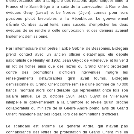
d’effervescence due à la rupture des relations diplomatiques entre la
France et le Saint-Siège à la suite de la convocation à Rome des
évêques Geay (Laval) et Le Nordez (Dijon), connus pour leurs
positions plutôt favorables à la République. Le gouvernement
d’Émile Combes avait tenté, sans succès, d’empêcher les deux
évêques de se rendre à cette convocation, et ces derniers avaient
finalement démissionné.
Par l’intermédiaire d’un prêtre, l’abbé Gabriel de Bessonies, Bidegain
prend contact avec un ancien officier d’état-major, élu député
nationaliste de Neuilly en 1902, Jean Guyot de Villeneuve, et lui vend
un lot de fiches ainsi que des lettres du Grand Orient protestant
contre des promotions d’officiers intervenues malgré les
renseignements défavorables qu’il avait fournis. Bidegain
démissionne du Grand Orient contre remise d’une somme de 40 000
francs, montant alors considérable qui représentait onze fois son
salaire annuel. Le 28 octobre 1904, Jean Guyot de Villeneuve
interpelle le gouvernement à la Chambre et révèle qu’un proche
collaborateur du ministre de la Guerre André prend avis du Grand
Orient, renseigné par ses loges, lors des nominations d’officiers.
Le scandale est énorme. Le général André, qui n’avait pas
connaissance des lettres de protestation du Grand Orient, mis en