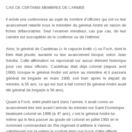
CAS DE CERTAINS MEMBRES DE L’ARMEE
Il existe une controverse au sujet du nombre d’officiers qui ont vu leur
avancement retardé sous le ministère du général André en raison de
fiches défavorables. Seul l’examen minutieux, cas par cas, de leur
carrière est susceptible de le confirmer ou de l’infirmer.
Ainsi, le général de Castelnau (« le capucin botté ») ou Foch, dont le
frère était jésuite, auraient vu leur avancement bloqué, selon Jean
Sévilla. Cette affirmation ne reposerait sur aucun élément historique
pour ces deux officiers. Castelnau était déjà colonel (depuis avril
1900) lorsque le général André est arrivé au ministère et il passera
général de brigade en mars 1906, soit bien après le départ du
ministre, à 55 ans, ce qui est tout à fait correct (le général André avait
été général de brigade à 56 ans).
Quant à Foch, entré plutôt tard dans l’armée, il avait connu un
avancement très lent avant l’arrivée du ministre rue Saint-Dominique :
lieutenant-colonel en 1898 (à 47 ans), c’est le général André lui-
même qui le fera passer au grade de colonel en juillet 1903 en le
nommant commandant du 35e régiment d’artillerie à Vannes,
satisfaisant par là-même le souhait émis par Foch d’être affecté