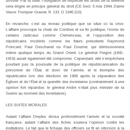
dossier. Par la suite, l’obligation de respecter les droits de la défense
sera érigée en principe général du droit (CE Sect. 5 mai 1944, Dame
Veuve Trompier-Gravier, R. 133, D 1945.110)
En revanche, c’est au niveau politique que se situe ici la crise.
L’affaire provoque la chute de Combes et sa fin politique, l’ironie de
certains radicaux comme Clemenceau, et l’opposition des
républicains modérés comme les futurs présidents Raymond
Poincaré, Paul Deschanel ou Paul Doumer, qui démissionnera
même quelque temps du Grand Orient. Le général Peigné (1841-
1919) aurait également été compromis. Cependant, elle n’empêchera
pourtant pas la poursuite de la politique de républicanisation du
personnel de l’État, et donc de l’armée, et le triomphe des
républicains lors des élections de 1906 après la séparation des
Églises et de l’État et la querelle des inventaires (contrairement à une
opinion fort répandue, le général André n’était plus ministre de la
Guerre au moment des Inventaires).
LES SUITES MORALES
Autant l’affaire Dreyfus divisa profondément l’armée et la société
française, autant l’affaire des fiches souleva l’opinion contre les
institutions. Le fait que le fichage des officiers se fit en rétorsion à la