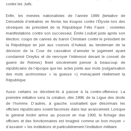
contre les Juifs.
Enfin, les menées nationalistes de l’année 1899 (tentative de
Déroulède d’entraîner, en février, les troupes contre l’Élysée lors des
obsèques du président de la République Félix Faure ; violentes
manifestations contre son successeur, Émile Loubet juste après son
élection; coups de cannes du baron Christiani contre le président de
la République en juin aux courses d’Auteuil, au lendemain de la
décision de la Cour de cassation d’annuler le jugement ayant
condamné Dreyfus et de renvoyer l’intéressé devant le conseil de
guerre de Rennes) firent sincèrement penser à beaucoup de
républicains de l’époque que les actes joints aux mots (vulgarisation
des mots acrimonieux « la gueuse ») menaçaient réellement la
République.
Aussi certains se décident-ils à passer à la contre-offensive. La
première initiative sera la création, dès 1898, de la Ligue des droits
de l’homme. D’autres, à gauche, souhaitent que désormais les
officiers républicains soient favorisés dans leur avancement. Lorsque
le général André arrive au pouvoir en mai 1900, le fichage des
officiers et des fonctionnaires est imaginé comme un bon moyen «
d’assainir » les institutions et particulièrement l’institution militaire.