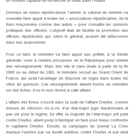
un modéré capable de rechercher la vérité dans l’Affaire.
Désireux de mieux républicaniser l’armée, le cabinet du ministre va
souhaiter faire appel à toutes les « associations républicaines, de la
franc-maçonnerie comme des autres » pour connaître les opinions
politiques des officiers. L’objectif était de faciliter la promotion des
officiers républicains qui, selon le général, avaient été défavorisés
dans leur avancement.
Pour ce faire, le ministère va faire appel aux préfets, à la Sûreté
générale, voire à certains procureurs de la République pour obtenir
des renseignements. Mais, très vite et sans doute à partir de la fin
1900 ou au début de 1901, le ministère recourt au Grand Orient de
France, qui avait l’avantage de disposer de loges dans toutes les
villes de garnison. Ces renseignements étaient fournis au ministère
sur des fiches, d’où le nom donné à cette affaire.
L’affaire des fiches s’inscrit dans la suite de l’affaire Dreyfus, comme
mesure de rétorsion vis-à-vis d’un état-major jugé réactionnaire et
peu sûr pour le régime. En effet, la majorité de l’état-major prit parti
contre Dreyfus, allant jusqu’à fabriquer un faux pour mieux confondre
le capitaine Dreyfus. Ensuite, la campagne du journal La Croix
marqua l’opinion par sa dureté extrême, contre Dreyfus et par-delà