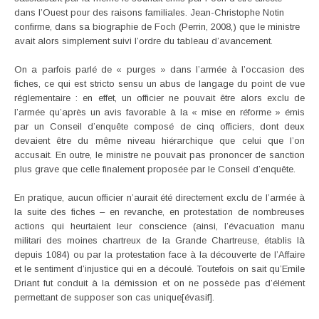
dans l’Ouest pour des raisons familiales. Jean-Christophe Notin
confirme, dans sa biographie de Foch (Perrin, 2008,) que le ministre
avait alors simplement suivi l’ordre du tableau d’avancement.
On a parfois parlé de « purges » dans l’armée à l’occasion des
fiches, ce qui est stricto sensu un abus de langage du point de vue
réglementaire : en effet, un officier ne pouvait être alors exclu de
l’armée qu’après un avis favorable à la « mise en réforme » émis
par un Conseil d’enquête composé de cinq officiers, dont deux
devaient être du même niveau hiérarchique que celui que l’on
accusait. En outre, le ministre ne pouvait pas prononcer de sanction
plus grave que celle finalement proposée par le Conseil d’enquête.
En pratique, aucun officier n’aurait été directement exclu de l’armée à
la suite des fiches – en revanche, en protestation de nombreuses
actions qui heurtaient leur conscience (ainsi, l’évacuation manu
militari des moines chartreux de la Grande Chartreuse, établis là
depuis 1084) ou par la protestation face à la découverte de l’Affaire
et le sentiment d’injustice qui en a découlé. Toutefois on sait qu’Emile
Driant fut conduit à la démission et on ne possède pas d’élément
permettant de supposer son cas unique[évasif].