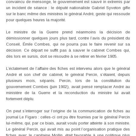
convaincu de mensonge, le gouvernement est sauvé in extremis par
un incident de séance : le député nationaliste Gabriel Syveton gifle
sur le banc même des ministres le général André, geste qui ressoude
pour quelques heures la majorité.
Le ministre de la Guerre prend néanmoins la décision de
démissionner quelques jours plus tard, contre l’avis du président du
Conseil, Émile Combes, qui ne pourra pas le faire revenir sur sa
décision. Ce départ ne suffit pas à sauver le cabinet Combes qui,
dès lors en sursis, doit se résoudre à se retirer en février 1905.
L’éclatement de l’affaire des fiches est intervenu alors que le général
André et son chef de cabinet, le général Percin, s’étaient, depuis
plusieurs mois, séparés. Percin, lors de la constitution du
gouvernement Combes (juin 1902), avait pensé remplacer André au
ministère de la Guerre et la reconduction du ministre lui avait
fortement déplu.
On peut s’interroger sur l’origine de la communication de fiches au
journal Le Figaro : celles-ci ont pu être fournies par le général Percin
lui-même, qui, par ce biais, aurait voulu porter atteinte à son ministre.
Le général Percin, qui avait mis au point l’organisation pratique des
fiches avec le capitaine Mollin, était favorable à une politique plus