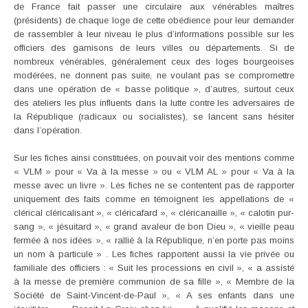
de France fait passer une circulaire aux vénérables maîtres
(présidents) de chaque loge de cette obédience pour leur demander
de rassembler à leur niveau le plus d’informations possible sur les
officiers des garnisons de leurs villes ou départements. Si de
nombreux vénérables, généralement ceux des loges bourgeoises
modérées, ne donnent pas suite, ne voulant pas se compromettre
dans une opération de « basse politique », d’autres, surtout ceux
des ateliers les plus influents dans la lutte contre les adversaires de
la République (radicaux ou socialistes), se lancent sans hésiter
dans l’opération.
Sur les fiches ainsi constituées, on pouvait voir des mentions comme
« VLM » pour « Va à la messe » ou « VLM AL » pour « Va à la
messe avec un livre ». Les fiches ne se contentent pas de rapporter
uniquement des faits comme en témoignent les appellations de «
clérical cléricalisant », « cléricafard », « cléricanaille », « calotin pur-
sang », « jésuitard », « grand avaleur de bon Dieu », « vieille peau
fermée à nos idées », « rallié à la République, n’en porte pas moins
un nom à particule » . Les fiches rapportent aussi la vie privée ou
familiale des officiers : « Suit les processions en civil », « a assisté
à la messe de première communion de sa fille », « Membre de la
Société de Saint-Vincent-de-Paul », « A ses enfants dans une