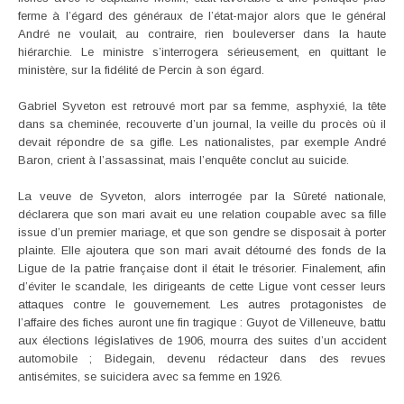
ferme à l’égard des généraux de l’état-major alors que le général
André ne voulait, au contraire, rien bouleverser dans la haute
hiérarchie. Le ministre s’interrogera sérieusement, en quittant le
ministère, sur la fidélité de Percin à son égard.
Gabriel Syveton est retrouvé mort par sa femme, asphyxié, la tête
dans sa cheminée, recouverte d’un journal, la veille du procès où il
devait répondre de sa gifle. Les nationalistes, par exemple André
Baron, crient à l’assassinat, mais l’enquête conclut au suicide.
La veuve de Syveton, alors interrogée par la Sûreté nationale,
déclarera que son mari avait eu une relation coupable avec sa fille
issue d’un premier mariage, et que son gendre se disposait à porter
plainte. Elle ajoutera que son mari avait détourné des fonds de la
Ligue de la patrie française dont il était le trésorier. Finalement, afin
d’éviter le scandale, les dirigeants de cette Ligue vont cesser leurs
attaques contre le gouvernement. Les autres protagonistes de
l’affaire des fiches auront une fin tragique : Guyot de Villeneuve, battu
aux élections législatives de 1906, mourra des suites d’un accident
automobile ; Bidegain, devenu rédacteur dans des revues
antisémites, se suicidera avec sa femme en 1926.