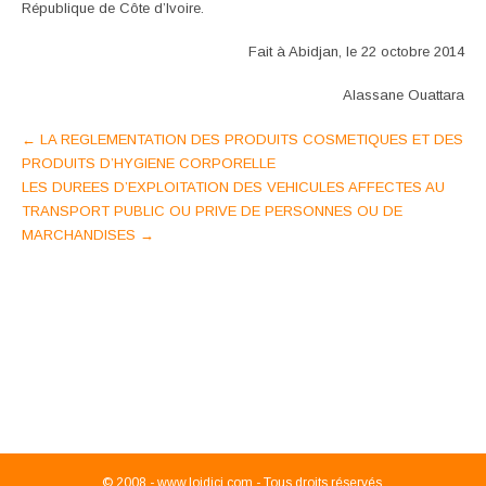
République de Côte d’Ivoire.
Fait à Abidjan, le 22 octobre 2014
Alassane Ouattara
Post
←
LA REGLEMENTATION DES PRODUITS COSMETIQUES ET DES
PRODUITS D’HYGIENE CORPORELLE
navigation
LES DUREES D’EXPLOITATION DES VEHICULES AFFECTES AU
TRANSPORT PUBLIC OU PRIVE DE PERSONNES OU DE
MARCHANDISES
→
© 2008 -
www.loidici.com - Tous droits réservés.