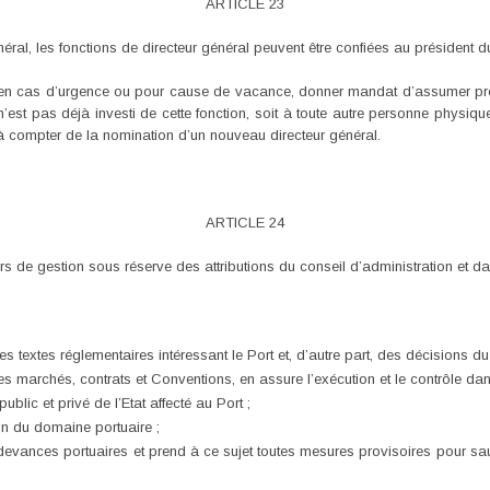
ARTICLE 23
al, les fonctions de directeur général peuvent être confiées au président du
, en cas d’urgence ou pour cause de vacance, donner mandat d’assumer pro
i n’est pas déjà investi de cette fonction, soit à toute autre personne phys
 à compter de la nomination d’un nouveau directeur général.
ARTICLE 24
s de gestion sous réserve des attributions du conseil d’administration et dans
es textes réglementaires intéressant le Port et, d’autre part, des décisions du
es marchés, contrats et Conventions, en assure l’exécution et le contrôle da
blic et privé de l’Etat affecté au Port ;
on du domaine portuaire ;
 redevances portuaires et prend à ce sujet toutes mesures provisoires pour s