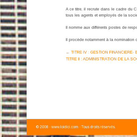
A ce titre, il recrute dans le cadre du
tous les agents et employés de la socié
Il nomme aux différents postes de respo
Il procède notamment à la nomination de
Post
←
TITRE IV : GESTION FINANCIERE
TITRE II : ADMINISTRATION DE LA 
navigation
© 2008 -
www.loidici.com - Tous droits réservés.