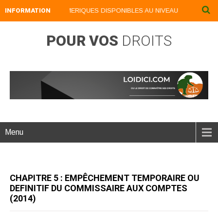
INFORMATION
NOS LIVRES NUMERIQUES DISPONIBLES AU NIVEAU DU MENU ...NO
POUR VOS
DROITS
Menu
CHAPITRE 5 : EMPÊCHEMENT TEMPORAIRE OU
DEFINITIF DU COMMISSAIRE AUX COMPTES
(2014)