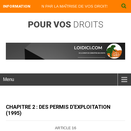
INFORMATION
DEVENEZ UN LION PAR LA MAÎTRISE DE VOS DROITS : LOIDICI.BIZ U
POUR VOS
DROITS
Menu
CHAPITRE 2 : DES PERMIS D’EXPLOITATION
(1995)
ARTICLE 16