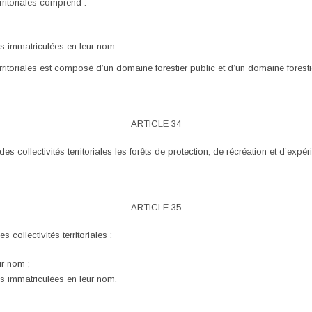
rritoriales comprend :
res immatriculées en leur nom.
erritoriales est composé d’un domaine forestier public et d’un domaine forestie
ARTICLE 34
es collectivités territoriales les forêts de protection, de récréation et d’exp
ARTICLE 35
 collectivités territoriales :
ur nom ;
res immatriculées en leur nom.