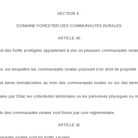
SECTION 4 :
DOMAINE FORESTIER DES COMMUNAUTES RURALES
ARTICLE 40
nt des forêts protégées appartenant à une on plusieurs communautés rural
erres sur lesquelles les communautés rurales jouissent d’un droit de propriét
 des terres immatriculées au nom des communautés rurales ou sur des terre
s par l’Etat, les collectivités territoriales ou les personnes physiques ou mo
êts des communautés rurales sont fixées par voie réglementaire.
ARTICLE 41
unautés rurales sont les forêts sacrées.