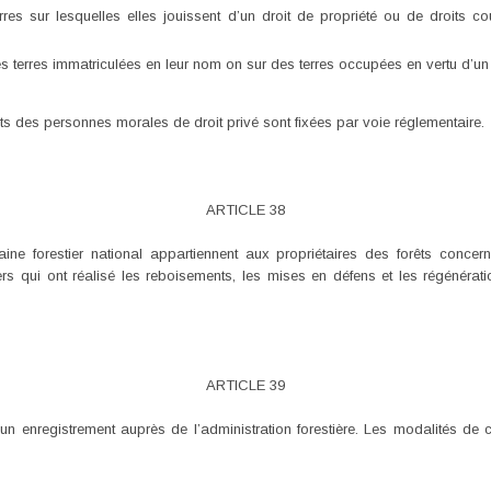
erres sur lesquelles elles jouissent d’un droit de propriété ou de droits 
es terres immatriculées en leur nom on sur des terres occupées en vertu d’un 
ts des personnes morales de droit privé sont fixées par voie réglementaire.
ARTICLE 38
ine forestier national appartiennent aux propriétaires des forêts conc
iers qui ont réalisé les reboisements, les mises en défens et les régénératio
ARTICLE 39
 d’un enregistrement auprès de l’administration forestière. Les modalités de