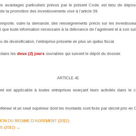
 des avantages particuliers prévus par le présent Code, est tenu de dé
e la promotion des investissements visé à l’article 39.
comporte, outre la demande, des renseignements précis sur les investisseu
que toute information nécessaire à la délivrance de l’agrément et à son suiv
de diversification, l’entreprise présente en plus un quitus fiscal.
e dans les
deux (2) jours
ouvrables qui suivent le dépôt du dossier.
ARTICLE 41
t est applicable à toutes entreprises exerçant leurs activités dans le c
nférieur et un seuil supérieur dont les montants sont fixés par décret pris en 
ION DU REGIME D’AGREMENT (2012)
S (2012)
→