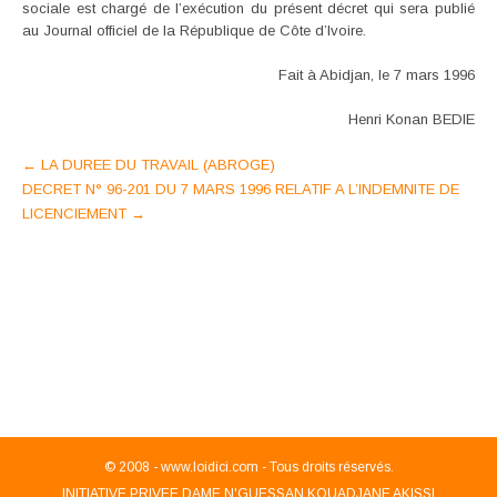
sociale est chargé de l’exécution du présent décret qui sera publié
au Journal officiel de la République de Côte d’Ivoire.
Fait à Abidjan, le 7 mars 1996
Henri Konan BEDIE
Post
←
LA DUREE DU TRAVAIL (ABROGE)
DECRET N° 96-201 DU 7 MARS 1996 RELATIF A L’INDEMNITE DE
navigation
LICENCIEMENT
→
© 2008 -
www.loidici.com - Tous droits réservés.
INITIATIVE PRIVEE DAME N'GUESSAN KOUADJANE AKISSI