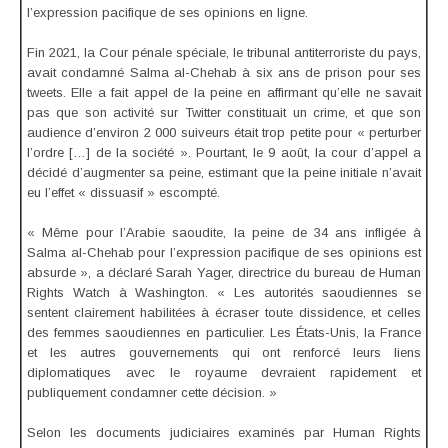
l’expression pacifique de ses opinions en ligne.
Fin 2021, la Cour pénale spéciale, le tribunal antiterroriste du pays,
avait condamné Salma al-Chehab à six ans de prison pour ses
tweets. Elle a fait appel de la peine en affirmant qu’elle ne savait
pas que son activité sur Twitter constituait un crime, et que son
audience d’environ 2 000 suiveurs était trop petite pour « perturber
l’ordre […] de la société ». Pourtant, le 9 août, la cour d’appel a
décidé d’augmenter sa peine, estimant que la peine initiale n’avait
eu l’effet « dissuasif » escompté.
« Même pour l’Arabie saoudite, la peine de 34 ans infligée à
Salma al-Chehab pour l’expression pacifique de ses opinions est
absurde », a déclaré Sarah Yager, directrice du bureau de Human
Rights Watch à Washington. « Les autorités saoudiennes se
sentent clairement habilitées à écraser toute dissidence, et celles
des femmes saoudiennes en particulier. Les États-Unis, la France
et les autres gouvernements qui ont renforcé leurs liens
diplomatiques avec le royaume devraient rapidement et
publiquement condamner cette décision. »
Selon les documents judiciaires examinés par Human Rights