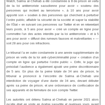
Watch, Salma al-Chehab a été condamnée à 8 de prison en vertu
de la loi antiterroriste saoudienne pour avoir « soutenu des
personnes qui incitent au terrorisme », à 10 ans pour avoir
apporté son « soutien à des personnes qui cherchent à perturber
l’ordre public, affaiblir la sécurité de la société et saper la stabilité
de l’État » en suivant ces personnes sur Twitter et en en retweetant
leurs posts, à 5 ans pour avoir « créé un compte en ligne pour
commettre l’un des actes interdits par la loi antiterroriste » et à 5
ans pour avoir « diffusé des rumeurs fausses et malveillantes » —
soit 28 ans pour ces infractions.
Le tribunal l’a en outre condamnée à une année supplémentaire de
prison en vertu de la loi anti-cybercriminalité pour « création d’un
compte en ligne qui perturbe l’ordre public ». Enfin, le juge qui
présidait l’audience a également ajouté une peine discrétionnaire
de 5 ans. En plus de la peine totale de 34 ans de prison, le
tribunal a prononcé à l’encontre de Salma al-Chehab une
interdiction de voyager d’une durée de 34 ans, devant débuter
après sa peine de prison, et une ordonnance de confiscation de
ses appareils et de fermeture de son compte Twitter.
Les autorités ont détenu Salma al-Chehab en janvier 2021 alors
qu’elle était en visite en Arabie saoudite et quelques jours avant