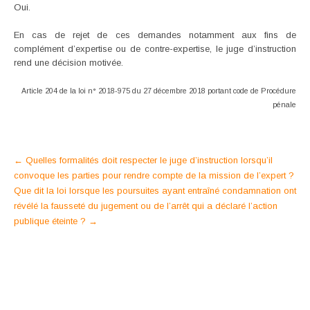
Oui.
En cas de rejet de ces demandes notamment aux fins de
complément d’expertise ou de contre-expertise, le juge d’instruction
rend une décision motivée.
Article 204 de la loi n° 2018-975 du 27 décembre 2018 portant code de Procédure
pénale
Post
←
Quelles formalités doit respecter le juge d’instruction lorsqu’il
convoque les parties pour rendre compte de la mission de l’expert ?
navigation
Que dit la loi lorsque les poursuites ayant entraîné condamnation ont
révélé la fausseté du jugement ou de l’arrêt qui a déclaré l’action
publique éteinte ?
→