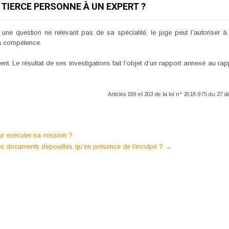
TIERCE PERSONNE À UN EXPERT ?
r une question ne relevant pas de sa spécialité, le juge peut l’autorise
sa compétence.
t. Le résultat de ses investigations fait l’objet d’un rapport annexé au rapp
Articles 199 et 203 de la loi n° 2018-975 du 27
our exécuter sa mission ?
les documents dépouillés qu’en présence de l’inculpé ?
→