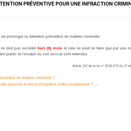
TENTION PRÉVENTIVE POUR UNE INFRACTION CRIMIN
r de prolonger la détention préventive en matière criminelle.
n ne doit pas excéder
huit (8) mois
et cela ne peut se faire que par une 
ère public et l’inculpé ou son avocat sont entendus.
Article 167 de la loi n° 2018-975 du 27
réventive en matière criminelle ?
-elle exposée à une prolongation à titre exceptionnel ?
→