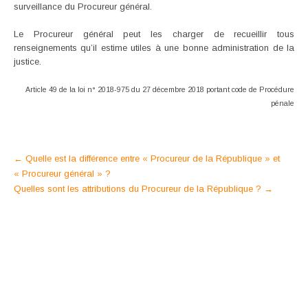
surveillance du Procureur général.
Le Procureur général peut les charger de recueillir tous
renseignements qu’il estime utiles à une bonne administration de la
justice.
Article 49 de la loi n° 2018-975 du 27 décembre 2018 portant code de Procédure
pénale
Post
←
Quelle est la différence entre « Procureur de la République » et
« Procureur général » ?
navigation
Quelles sont les attributions du Procureur de la République ?
→