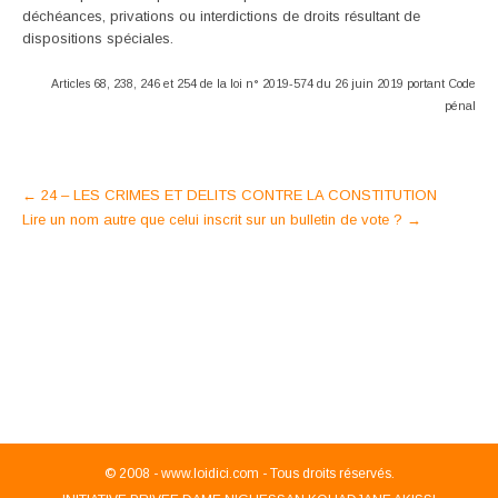
déchéances, privations ou interdictions de droits résultant de
dispositions spéciales.
Articles 68, 238, 246 et 254 de la loi n° 2019-574 du 26 juin 2019 portant Code
pénal
Post
←
24 – LES CRIMES ET DELITS CONTRE LA CONSTITUTION
Lire un nom autre que celui inscrit sur un bulletin de vote ?
→
navigation
© 2008 -
www.loidici.com - Tous droits réservés.