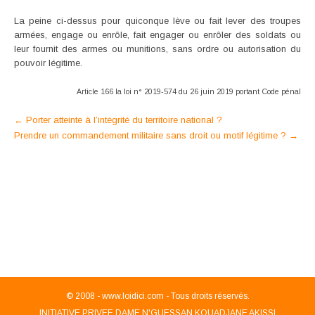
La peine ci-dessus pour quiconque lève ou fait lever des troupes
armées, engage ou enrôle, fait engager ou enrôler des soldats ou
leur fournit des armes ou munitions, sans ordre ou autorisation du
pouvoir légitime.
Article 166 la loi n° 2019-574 du 26 juin 2019 portant Code pénal
Post
←
Porter atteinte à l’intégrité du territoire national ?
Prendre un commandement militaire sans droit ou motif légitime ?
→
navigation
© 2008 -
www.loidici.com - Tous droits réservés.
INITIATIVE PRIVEE DAME N'GUESSAN KOUADJANE AKISSI