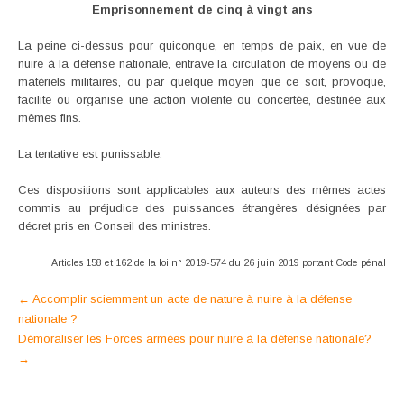
Emprisonnement de cinq à vingt ans
La peine ci-dessus pour quiconque, en temps de paix, en vue de
nuire à la défense nationale, entrave la circulation de moyens ou de
matériels militaires, ou par quelque moyen que ce soit, provoque,
facilite ou organise une action violente ou concertée, destinée aux
mêmes fins.
La tentative est punissable.
Ces dispositions sont applicables aux auteurs des mêmes actes
commis au préjudice des puissances étrangères désignées par
décret pris en Conseil des ministres.
Articles 158 et 162 de la loi n° 2019-574 du 26 juin 2019 portant Code pénal
Post
←
Accomplir sciemment un acte de nature à nuire à la défense
nationale ?
navigation
Démoraliser les Forces armées pour nuire à la défense nationale?
→