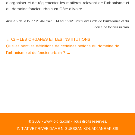
d’organiser et de réglementer les matières relevant de l’urbanisme et
du domaine foncier urbain en Côte d’Ivoire.
Article 2 de la loi n° 2020-624 du 14 août 2020 instituant Code de
l’urbanisme et du
domaine foncier urbain
Post
←
02 – LES ORGANES ET LES INSTITUTIONS
Quelles sont les définitions de certaines notions du domaine de
navigation
l’urbanisme et du foncier urbain ?
→
© 2008 -
www.loidici.com - Tous droits réservés.
INITIATIVE PRIVEE DAME N'GUESSAN KOUADJANE AKISSI