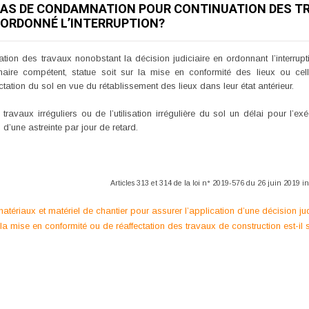
 CAS DE CONDAMNATION POUR CONTINUATION DES TR
A ORDONNÉ L’INTERRUPTION?
on des travaux nonobstant la décision judiciaire en ordonnant l’interrupti
nnaire compétent, statue soit sur la mise en conformité des lieux ou ce
ectation du sol en vue du rétablissement des lieux dans leur état antérieur.
s travaux irréguliers ou de l’utilisation irrégulière du sol un délai pour l’
n d’une astreinte par jour de retard.
Articles 313 et 314 de la loi n° 2019-576 du 26 juin 2019 i
 matériaux et matériel de chantier pour assurer l’application d’une décision jud
la mise en conformité ou de réaffectation des travaux de construction est-il