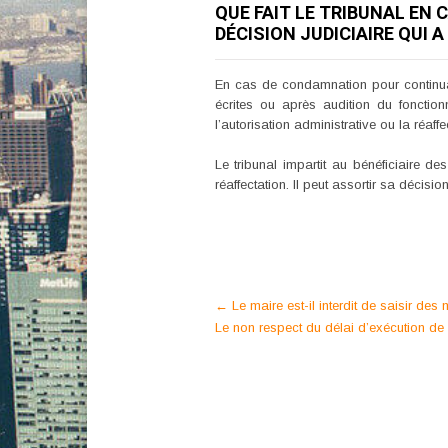
QUE FAIT LE TRIBUNAL EN
DÉCISION JUDICIAIRE QUI 
En cas de condamnation pour continuati
écrites ou après audition du fonctio
l’autorisation administrative ou la réaff
Le tribunal impartit au bénéficiaire de
réaffectation. Il peut assortir sa décisio
Post
←
Le maire est-il interdit de saisir des
Le non respect du délai d’exécution de 
navigation