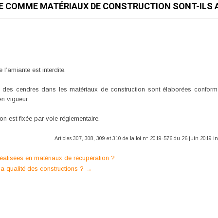
UE COMME MATÉRIAUX DE CONSTRUCTION SONT-ILS 
l’amiante est interdite.
tion des cendres dans les matériaux de construction sont élaborées confo
en vigueur
ion est fixée par voie réglementaire.
Articles 307, 308, 309 et 310 de la loi n° 2019-576 du 26 juin 2019 i
réalisées en matériaux de récupération ?
 la qualité des constructions ?
→