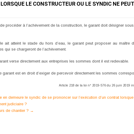
T LORSQUE LE CONSTRUCTEUR OU LE SYNDIC NE PEU
 de procéder à l’achèvement de la construction, le garant doit désigner sous
ble ait atteint le stade du hors d’eau, le garant peut proposer au maître
es qui se chargeront de l’achèvement.
garant verse directement aux entreprises les sommes dont il est redevable.
e garant est en droit d’exiger de percevoir directement les sommes correspon
Article 218 de la loi n° 2019-576 du 26 juin 2019 ins
 en demeure le syndic de se prononcer sur l’exécution d’un contrat lorsque le
nt judiciaire ?
ours de chantier ?
→