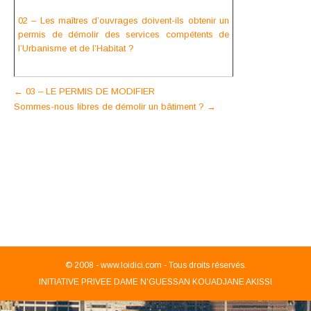
02 – Les maîtres d’ouvrages doivent-ils obtenir un
permis de démolir des services compétents de
l’Urbanisme et de l’Habitat ?
Post
←
03 – LE PERMIS DE MODIFIER
Sommes-nous libres de démolir un bâtiment ?
→
navigation
© 2008 -
www.loidici.com - Tous droits réservés.
INITIATIVE PRIVEE DAME N'GUESSAN KOUADJANE AKISSI