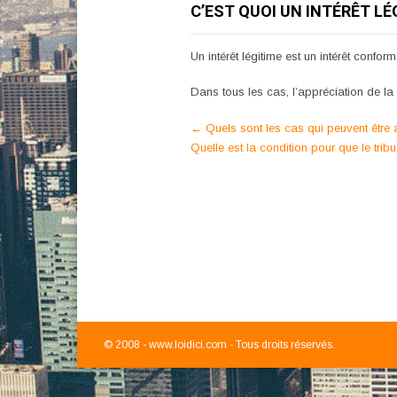
C’EST QUOI UN INTÉRÊT L
Un intérêt légitime est un intérêt conform
Dans tous les cas, l’appréciation de la 
Post
←
Quels sont les cas qui peuvent êtr
Quelle est la condition pour que le t
navigation
© 2008 -
www.loidici.com - Tous droits réservés.