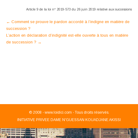
Article 9 de la loi n° 2019-573 du 26 juin 2019 relative aux successions
Post
←
Comment se prouve le pardon accordé à l’indigne en matière de
succession ?
navigation
L’action en déclaration d’indignité est-elle ouverte à tous en matière
de succession ?
→
© 2008 -
www.loidici.com - Tous droits réservés.
INITIATIVE PRIVEE DAME N'GUESSAN KOUADJANE AKISSI