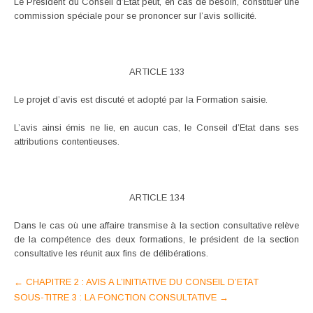
Le Président du Conseil d’Etat peut, en cas de besoin, constituer une
commission spéciale pour se prononcer sur l’avis sollicité.
ARTICLE 133
Le projet d’avis est discuté et adopté par la Formation saisie.
L’avis ainsi émis ne lie, en aucun cas, le Conseil d’Etat dans ses
attributions contentieuses.
ARTICLE 134
Dans le cas où une affaire transmise à la section consultative relève
de la compétence des deux formations, le président de la section
consultative les réunit aux fins de délibérations.
Post
←
CHAPITRE 2 : AVIS A L’INITIATIVE DU CONSEIL D’ETAT
SOUS-TITRE 3 : LA FONCTION CONSULTATIVE
→
navigation