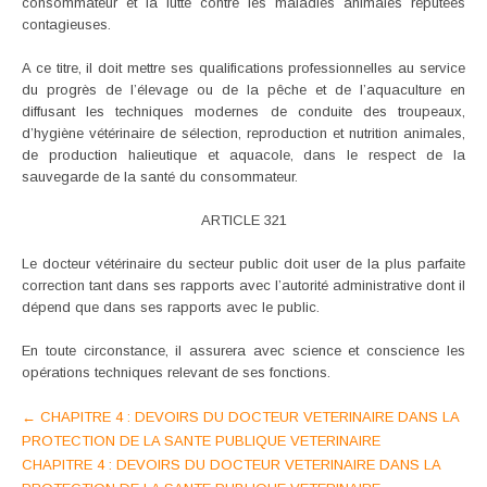
consommateur et la lutte contre les maladies animales réputées
contagieuses.
A ce titre, il doit mettre ses qualifications professionnelles au service
du progrès de l’élevage ou de la pêche et de l’aquaculture en
diffusant les techniques modernes de conduite des troupeaux,
d’hygiène vétérinaire de sélection, reproduction et nutrition animales,
de production halieutique et aquacole, dans le respect de la
sauvegarde de la santé du consommateur.
ARTICLE 321
Le docteur vétérinaire du secteur public doit user de la plus parfaite
correction tant dans ses rapports avec l’autorité administrative dont il
dépend que dans ses rapports avec le public.
En toute circonstance, il assurera avec science et conscience les
opérations techniques relevant de ses fonctions.
Post
←
CHAPITRE 4 : DEVOIRS DU DOCTEUR VETERINAIRE DANS LA
PROTECTION DE LA SANTE PUBLIQUE VETERINAIRE
navigation
CHAPITRE 4 : DEVOIRS DU DOCTEUR VETERINAIRE DANS LA