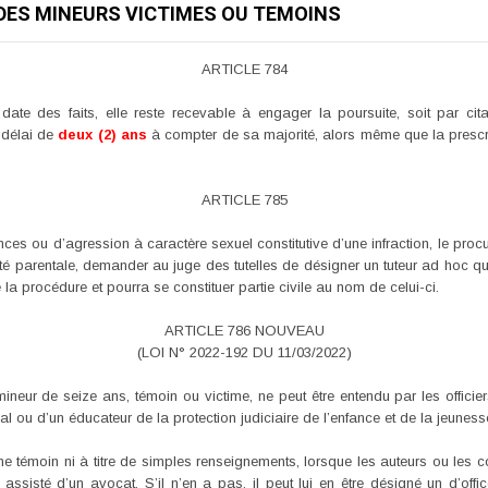
 DES MINEURS VICTIMES OU TEMOINS
ARTICLE 784
date des faits, elle reste recevable à engager la poursuite, soit par cita
n délai de
deux (2) ans
à compter de sa majorité, alors même que la prescrip
ARTICLE 785
nces ou d’agression à caractère sexuel constitutive d’une infraction, le proc
rité parentale, demander au juge des tutelles de désigner un tuteur ad hoc qu
la procédure et pourra se constituer partie civile au nom de celui-ci.
ARTICLE 786 NOUVEAU
(LOI N° 2022-192 DU 11/03/2022)
ineur de seize ans, témoin ou victime, ne peut être entendu par les officier
l ou d’un éducateur de la protection judiciaire de l’enfance et de la jeuness
 témoin ni à titre de simples renseignements, lorsque les auteurs ou les co
assisté d’un avocat. S’il n’en a pas, il peut lui en être désigné un d’offi