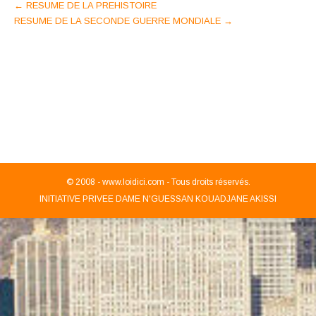
Post
←
RESUME DE LA PREHISTOIRE
RESUME DE LA SECONDE GUERRE MONDIALE
→
navigation
© 2008 -
www.loidici.com - Tous droits réservés.
INITIATIVE PRIVEE DAME N'GUESSAN KOUADJANE AKISSI