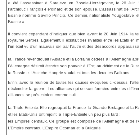
a été l’assassinat à Sarajevo en Bosnie-Herzégovine, le 28 Juin 19
l’archiduc François-Ferdinard et de son épouse. L’assassinat de l’Arc
Bosnie nommé Gavrilo Princip. Ce dernier, nationaliste Yougoslave
Bosnie ».
Il convient cependant d’indiquer que bien avant le 28 Juin 1914, la tens
royaume Serbes. Egalement, il existait des rivalités entre les Etats e
l’un était vu d’un mauvais œil par l’autre et des désaccords apparaissa
la France revendiquait l’Alsace et la Lorraine cédées à l’Allemagne apr
l’Allemagne désirait étendre son pouvoir à l’Est, au détriment de la Russ
la Russie et l’Autriche-Hongrie voulaient tous les deux les Balkans.
Enfin, avec la réunion de toutes les causes évoquées ci-dessus, l’atte
déclencher la guerre. Les alliances qui se sont formées entre les différe
alliances se présentaient comme suit :
la Triple-Entente. Elle regroupait la France, la Grande-Bretagne et la R
et les Etats-Unis ont rejoint la Triple-Entente un peu plus tard ;
les Empires centraux. Ce groupe est composé de l’Allemagne et de l’
L’Empire centraux, L’Empire Ottoman et la Bulgarie.