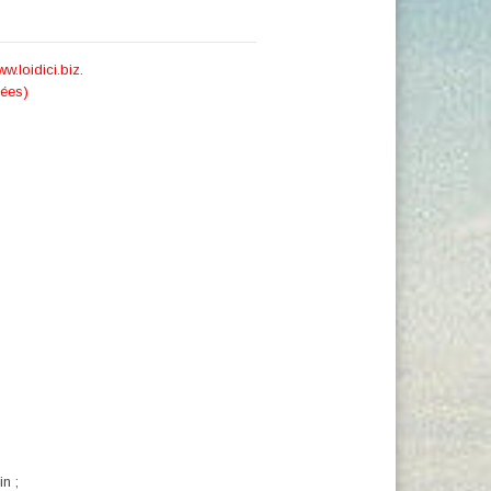
w.loidici.biz.
sées)
n ;