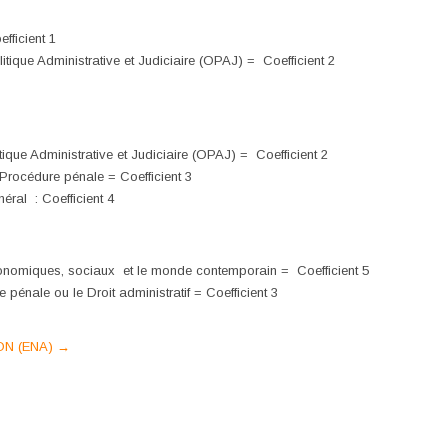
fficient 1
litique Administrative et Judiciaire (OPAJ) = Coefficient 2
itique Administrative et Judiciaire (OPAJ) = Coefficient 2
 Procédure pénale = Coefficient 3
éral : Coefficient 4
conomiques, sociaux et le monde contemporain = Coefficient 5
 pénale ou le Droit administratif = Coefficient 3
ON (ENA)
→