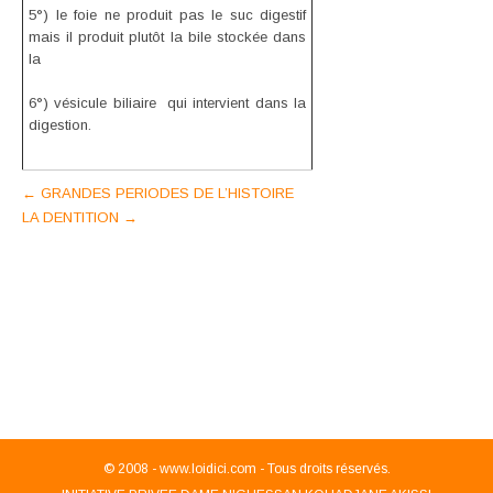
5°) le foie ne produit pas le suc digestif
mais il produit plutôt la bile stockée dans
la
6°) vésicule biliaire qui intervient dans la
digestion.
Post
←
GRANDES PERIODES DE L’HISTOIRE
LA DENTITION
→
navigation
© 2008 -
www.loidici.com - Tous droits réservés.