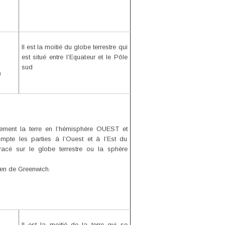
Il est la moitié du globe terrestre qui
est situé entre l’Equateur et le Pôle
sud
)
ement la terre en l’hémisphère OUEST et
pte les parties à l’Ouest et à l’Est du
racé sur le globe terrestre ou la sphère
ien de Greenwich.
Il est la moitié de la terre qui se