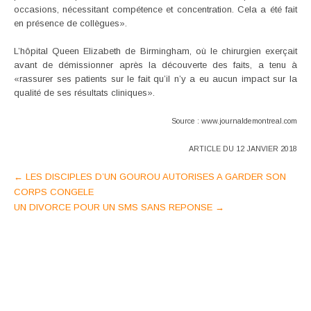
occasions, nécessitant compétence et concentration. Cela a été fait
en présence de collègues».
L’hôpital Queen Elizabeth de Birmingham, où le chirurgien exerçait
avant de démissionner après la découverte des faits, a tenu à
«rassurer ses patients sur le fait qu’il n’y a eu aucun impact sur la
qualité de ses résultats cliniques».
Source : www.journaldemontreal.com
ARTICLE DU 12 JANVIER 2018
Post
←
LES DISCIPLES D’UN GOUROU AUTORISES A GARDER SON
CORPS CONGELE
navigation
UN DIVORCE POUR UN SMS SANS REPONSE
→