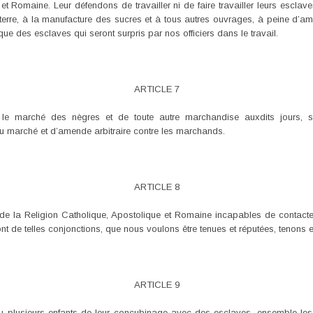
et Romaine. Leur défendons de travailler ni de faire travailler leurs esclave
a terre, à la manufacture des sucres et à tous autres ouvrages, à peine d’am
que des esclaves qui seront surpris par nos officiers dans le travail.
ARTICLE 7
r le marché des nègres et de toute autre marchandise auxdits jours, su
u marché et d’amende arbitraire contre les marchands.
ARTICLE 8
de la Religion Catholique, Apostolique et Romaine incapables de contacte
ont de telles conjonctions, que nous voulons être tenues et réputées, tenons
ARTICLE 9
 plusieurs enfants de leur concubinage avec des esclaves, ensemble les ma