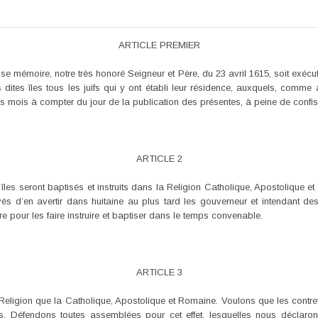
ARTICLE PREMIER
se mémoire, notre très honoré Seigneur et Père, du 23 avril 1615, soit exécu
 dites îles tous les juifs qui y ont établi leur résidence, auxquels, comm
 mois à compter du jour de la publication des présentes, à peine de confis
ARTICLE 2
les seront baptisés et instruits dans la Religion Catholique, Apostolique 
és d’en avertir dans huitaine au plus tard les gouverneur et intendant desd
e pour les faire instruire et baptiser dans le temps convenable.
ARTICLE 3
e Religion que la Catholique, Apostolique et Romaine. Voulons que les cont
fendons toutes assemblées pour cet effet, lesquelles nous déclarons co