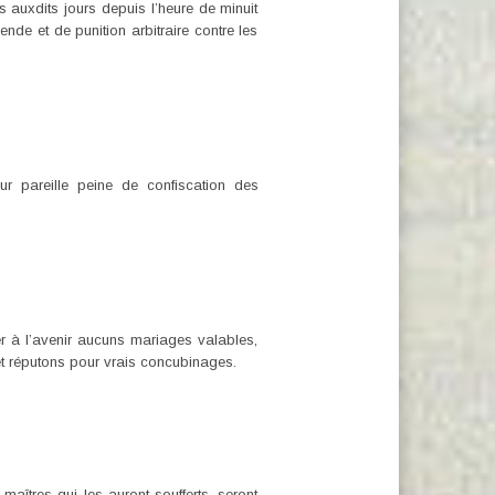
s auxdits jours depuis l’heure de minuit
ende et de punition arbitraire contre les
r pareille peine de confiscation des
r à l’avenir aucuns mariages valables,
 et réputons pour vrais concubinages.
îtres qui les auront soufferts, seront