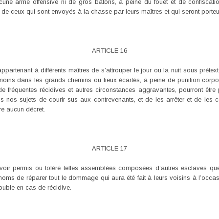
ne arme offensive ni de gros bâtons, à peine du fouet et de confiscatio
t de ceux qui sont envoyés à la chasse par leurs maîtres et qui seront porte
ARTICLE 16
artenant à différents maîtres de s’attrouper le jour ou la nuit sous prétex
e moins dans les grands chemins ou lieux écartés, à peine de punition corpo
s de fréquentes récidives et autres circonstances aggravantes, pourront êt
s nos sujets de courir sus aux contrevenants, et de les arrêter et de les c
ore aucun décret.
ARTICLE 17
voir permis ou toléré telles assemblées composées d’autres esclaves que
oms de réparer tout le dommage qui aura été fait à leurs voisins à l’occ
ouble en cas de récidive.