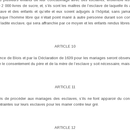
 livres de sucre, et, s’ils sont les maîtres de l’esclave de laquelle ils a
lave et des enfants et qu’elle et eux soient adjugés à l’hôpital, sans jam
u lorsque l’homme libre qui n’était point marié à autre personne durant son
adite esclave, qui sera affranchie par ce moyen et les enfants rendus libres 
ARTICLE 10
ance de Blois et par la Déclaration de 1639 pour les mariages seront observ
e consentement du père et de la mère de l’esclave y soit nécessaire, mais 
ARTICLE 11
s de procéder aux mariages des esclaves, s’ils ne font apparoir du con
raintes sur leurs esclaves pour les marier contre leur gré.
ARTICLE 12