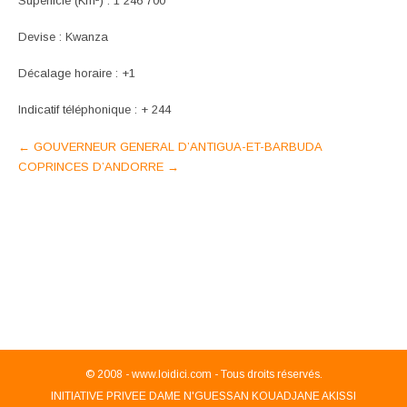
Superficie (Km²) : 1 246 700
Devise : Kwanza
Décalage horaire : +1
Indicatif téléphonique : + 244
Post
←
GOUVERNEUR GENERAL D’ANTIGUA-ET-BARBUDA
COPRINCES D’ANDORRE
→
navigation
© 2008 -
www.loidici.com - Tous droits réservés.
INITIATIVE PRIVEE DAME N'GUESSAN KOUADJANE AKISSI