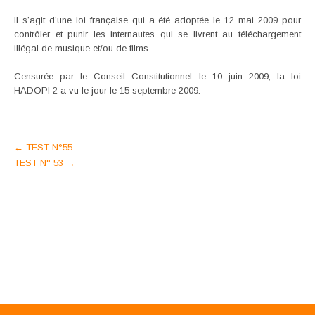
Il s’agit d’une loi française qui a été adoptée le 12 mai 2009 pour
contrôler et punir les internautes qui se livrent au téléchargement
illégal de musique et/ou de films.
Censurée par le Conseil Constitutionnel le 10 juin 2009, la loi
HADOPI 2 a vu le jour le 15 septembre 2009.
Post
←
TEST N°55
TEST N° 53
→
navigation