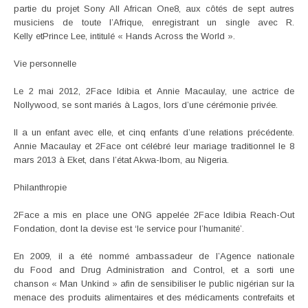
partie du projet Sony All African One8, aux côtés de sept autres
musiciens de toute l’Afrique, enregistrant un single avec R.
Kelly etPrince Lee, intitulé « Hands Across the World ».
Vie personnelle
Le 2 mai 2012, 2Face Idibia et Annie Macaulay, une actrice de
Nollywood, se sont mariés à Lagos, lors d’une cérémonie privée.
Il a un enfant avec elle, et cinq enfants d’une relations précédente.
Annie Macaulay et 2Face ont célébré leur mariage traditionnel le 8
mars 2013 à Eket, dans l’état Akwa-Ibom, au Nigeria.
Philanthropie
2Face a mis en place une ONG appelée 2Face Idibia Reach-Out
Fondation, dont la devise est ‘le service pour l’humanité’.
En 2009, il a été nommé ambassadeur de l’Agence nationale
du Food and Drug Administration and Control, et a sorti une
chanson « Man Unkind » afin de sensibiliser le public nigérian sur la
menace des produits alimentaires et des médicaments contrefaits et