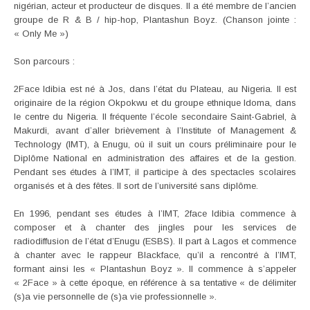
nigérian, acteur et producteur de disques. Il a été membre de l’ancien
groupe de R & B / hip-hop, Plantashun Boyz. (Chanson jointe :
« Only Me »)
Son parcours :
2Face Idibia est né à Jos, dans l’état du Plateau, au Nigeria. Il est
originaire de la région Okpokwu et du groupe ethnique Idoma, dans
le centre du Nigeria. Il fréquente l’école secondaire Saint-Gabriel, à
Makurdi, avant d’aller brièvement à l’Institute of Management &
Technology (IMT), à Enugu, où il suit un cours préliminaire pour le
Diplôme National en administration des affaires et de la gestion.
Pendant ses études à l’IMT, il participe à des spectacles scolaires
organisés et à des fêtes. Il sort de l’université sans diplôme.
En 1996, pendant ses études à l’IMT, 2face Idibia commence à
composer et à chanter des jingles pour les services de
radiodiffusion de l’état d’Enugu (ESBS). Il part à Lagos et commence
à chanter avec le rappeur Blackface, qu’il a rencontré à l’IMT,
formant ainsi les « Plantashun Boyz ». Il commence à s’appeler
« 2Face » à cette époque, en référence à sa tentative « de délimiter
(s)a vie personnelle de (s)a vie professionnelle ».