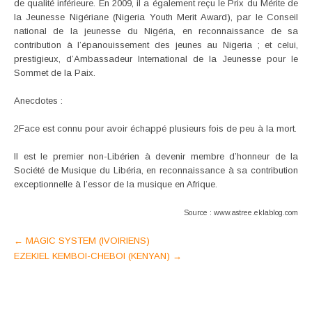
de qualité inférieure. En 2009, il a également reçu le Prix du Mérite de
la Jeunesse Nigériane (Nigeria Youth Merit Award), par le Conseil
national de la jeunesse du Nigéria, en reconnaissance de sa
contribution à l’épanouissement des jeunes au Nigeria ; et celui,
prestigieux, d’Ambassadeur International de la Jeunesse pour le
Sommet de la Paix.
Anecdotes :
2Face est connu pour avoir échappé plusieurs fois de peu à la mort.
Il est le premier non-Libérien à devenir membre d’honneur de la
Société de Musique du Libéria, en reconnaissance à sa contribution
exceptionnelle à l’essor de la musique en Afrique.
Source : www.astree.eklablog.com
Post
←
MAGIC SYSTEM (IVOIRIENS)
EZEKIEL KEMBOI-CHEBOI (KENYAN)
→
navigation