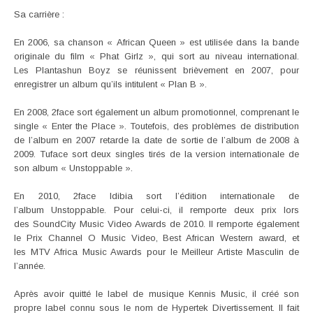
Sa carrière :
En 2006, sa chanson « African Queen » est utilisée dans la bande
originale du film « Phat Girlz », qui sort au niveau international.
Les Plantashun Boyz se réunissent brièvement en 2007, pour
enregistrer un album qu’ils intitulent « Plan B ».
En 2008, 2face sort également un album promotionnel, comprenant le
single « Enter the Place ». Toutefois, des problèmes de distribution
de l’album en 2007 retarde la date de sortie de l’album de 2008 à
2009. Tuface sort deux singles tirés de la version internationale de
son album « Unstoppable ».
En 2010, 2face Idibia sort l’édition internationale de
l’album Unstoppable. Pour celui-ci, il remporte deux prix lors
des SoundCity Music Video Awards de 2010. Il remporte également
le Prix Channel O Music Video, Best African Western award, et
les MTV Africa Music Awards pour le Meilleur Artiste Masculin de
l’année.
Après avoir quitté le label de musique Kennis Music, il créé son
propre label connu sous le nom de Hypertek Divertissement. Il fait