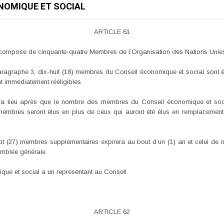
ONOMIQUE ET SOCIAL
ARTICLE 61
 compose de cinquante-quatre Membres de l’Organisation des Nations Unies
aragraphe 3, dix-huit (18) membres du Conseil économique et social sont
t immédiatement rééligibles.
ura lieu après que le nombre des membres du Conseil économique et soci
) membres seront élus en plus de ceux qui auront été élus en remplaceme
t (27) membres supplémentaires expirera au bout d’un (1) an et celui de n
emblée générale.
e et social a un représentant au Conseil.
ARTICLE 62