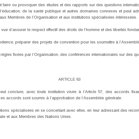
t faire ou provoquer des études et des rapports sur des questions intern
t de l’éducation, de la santé publique et autres domaines connexes et peut 
ux Membres de l’Organisation et aux institutions spécialisées intéressées.
 vue d’assurer le respect effectif des droits de l’homme et des libertés fond
pétence, préparer des projets de convention pour les soumettre à l’Assembl
 règles fixées par l’Organisation, des conférences internationales sur des 
ARTICLE 63
t conclure, avec toute institution visée à l’Article 57, des accords fixa
n. Ces accords sont soumis à l’approbation de l’Assemblée générale.
stitutions spécialisées en se concertant avec elles, en leur adressant des re
le et aux Membres des Nations Unies.