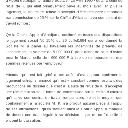
d’Appel d’Abidjan Chambre Sociale : 20 Avril 1995> qu’à la suite du
refus de K. qui était primitivement payé au mois avec, en plus le
logement, la nourriture, refuse d’accepter d’être rémunéré désormais
par commission de 25 % sur le Chiffre d’Affaires, a vu son contrat de
travail rompu ;
Qe la Cour d’Appel d’Abidjan a confirmé en toutes ses dispositions
le jugement social N0 1546 du 26 Juillet1994 qui a condamné la
Société M. à payer au travailleur les indemnités de préavis, de
licenciement, la somme de 5 000 000 F pour achat de billet d’avion
pour le Maroc, celle de I 600 000 F à titre de remboursement des
sommes retenues par l’employeur.
Attendu qu’il est fait grief à cet arrêt, d’avoir, pour confirmer le
jugement entrepris, énoncé qu’il est « constant comme résultant des
productions au dossier que c’est à la suite du refus de K. d’accepter
une rémunération sous forme de commission sur le chiffre d’affaires
qu’il a vu son contrat de travail rompu alors, selon le moyen, que
contrairement à la société M., K. n’a produit aucune pièce à l’appui
de ses affirmations ; qu’en statuant ainsi la Cour d’Appel a manqué
de donner une base légale à sa décision ; que, de ce fait celle-ci
encourt la cassation.