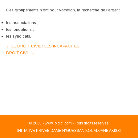
Ces groupements n’ont pour vocation, la recherche de l’argent.
les associations ;
les fondations ;
les syndicats.
Post
←
LE DROIT CIVIL : LES INCAPACITES
DROIT CIVIL
→
navigation
© 2008 -
www.loidici.com - Tous droits réservés.
INITIATIVE PRIVEE DAME N'GUESSAN KOUADJANE AKISSI