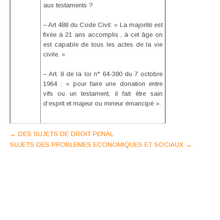
aux testaments ?
– Art 488 du Code Civil: « La majorité est
fixée à 21 ans accomplis , à cet âge on
est capable de tous les actes de la vie
civile. »
– Art. 8 de la loi n° 64-380 du 7 octobre
1964 : « pour faire une donation entre
vifs ou un testament, il fait être sain
d’esprit et majeur ou mineur émancipé ».
Post
←
DES SUJETS DE DROIT PENAL
SUJETS DES PROBLEMES ECONOMIQUES ET SOCIAUX
→
navigation