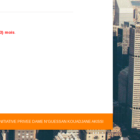
(3) mois
.
INITIATIVE PRIVEE DAME N'GUESSAN KOUADJANE AKISSI