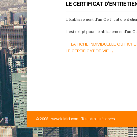
LE CERTIFICAT D’ENTRETIE
L’établissement d’un Certificat d’entretien
Il est exigé pour l’établissement d’un C
Post
←
LA FICHE INDIVIDUELLE OU FICHE 
LE CERTIFICAT DE VIE
→
navigation
© 2008 -
www.loidici.com - Tous droits réservés.