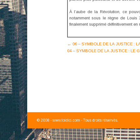
À l’aube de la Révolution, ce pouvo
notamment sous le règne de Louis XV
finalement supprimé définitivement en
Post
←
06 – SYMBOLE DE LA JUSTICE : L
04 – SYMBOLE DE LA JUSTICE : LE 
navigation
© 2008 -
www.loidici.com - Tous droits réservés.