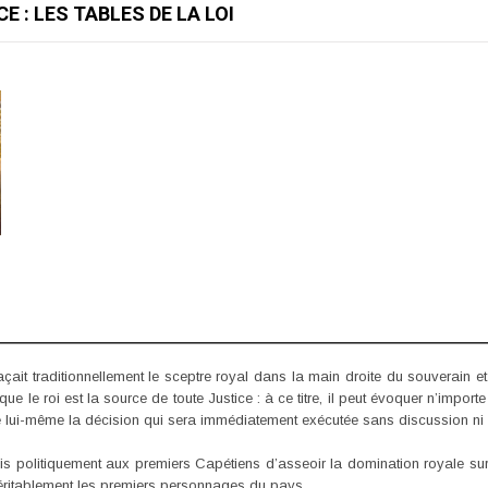
E : LES TABLES DE LA LOI
çait traditionnellement le sceptre royal dans la main droite du souverain e
 le roi est la source de toute Justice : à ce titre, il peut évoquer n’importe
e lui-même la décision qui sera immédiatement exécutée sans discussion ni p
s politiquement aux premiers Capétiens d’asseoir la domination royale sur
véritablement les premiers personnages du pays.