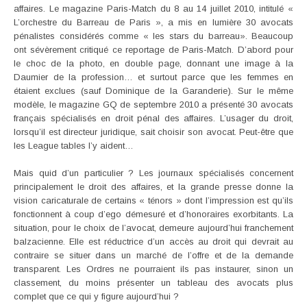
affaires. Le magazine Paris-Match du 8 au 14 juillet 2010, intitulé «
L’orchestre du Barreau de Paris », a mis en lumière 30 avocats
pénalistes considérés comme « les stars du barreau». Beaucoup
ont sévèrement critiqué ce reportage de Paris-Match. D’abord pour
le choc de la photo, en double page, donnant une image à la
Daumier de la profession… et surtout parce que les femmes en
étaient exclues (sauf Dominique de la Garanderie). Sur le même
modèle, le magazine GQ de septembre 2010 a présenté 30 avocats
français spécialisés en droit pénal des affaires. L’usager du droit,
lorsqu’il est directeur juridique, sait choisir son avocat. Peut-être que
les League tables l’y aident…
Mais quid d’un particulier ? Les journaux spécialisés concernent
principalement le droit des affaires, et la grande presse donne la
vision caricaturale de certains « ténors » dont l’impression est qu’ils
fonctionnent à coup d’ego démesuré et d’honoraires exorbitants. La
situation, pour le choix de l’avocat, demeure aujourd’hui franchement
balzacienne. Elle est réductrice d’un accès au droit qui devrait au
contraire se situer dans un marché de l’offre et de la demande
transparent. Les Ordres ne pourraient ils pas instaurer, sinon un
classement, du moins présenter un tableau des avocats plus
complet que ce qui y figure aujourd’hui ?