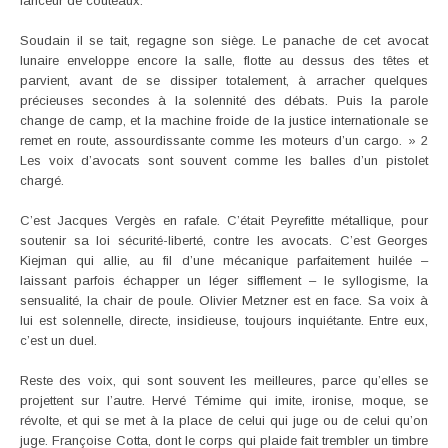
lanceur de couteaux.
Soudain il se tait, regagne son siège. Le panache de cet avocat
lunaire enveloppe encore la salle, flotte au dessus des têtes et
parvient, avant de se dissiper totalement, à arracher quelques
précieuses secondes à la solennité des débats. Puis la parole
change de camp, et la machine froide de la justice internationale se
remet en route, assourdissante comme les moteurs d’un cargo. » 2
Les voix d’avocats sont souvent comme les balles d’un pistolet
chargé.
C’est Jacques Vergès en rafale. C’était Peyrefitte métallique, pour
soutenir sa loi sécurité-liberté, contre les avocats. C’est Georges
Kiejman qui allie, au fil d’une mécanique parfaitement huilée –
laissant parfois échapper un léger sifflement – le syllogisme, la
sensualité, la chair de poule. Olivier Metzner est en face. Sa voix à
lui est solennelle, directe, insidieuse, toujours inquiétante. Entre eux,
c’est un duel.
Reste des voix, qui sont souvent les meilleures, parce qu’elles se
projettent sur l’autre. Hervé Témime qui imite, ironise, moque, se
révolte, et qui se met à la place de celui qui juge ou de celui qu’on
juge. Françoise Cotta, dont le corps qui plaide fait trembler un timbre