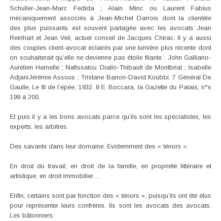
Schuller-Jean-Marc Fedida ; Alain Minc ou Laurent Fabius
mécaniquement associés à Jean-Michel Darrois dont la clientèle
des plus puissants est souvent partagée avec les avocats Jean
Reinhart et Jean Veil, actuel conseil de Jacques Chirac. Il y a aussi
des couples client-avocat éclairés par une lumière plus récente dont
on souhaiterait qu’elle ne devienne pas étoile filante : John Galliano-
Aurélien Hamelle ; Nafissatou Diallo-Thibault de Montbrial ; Isabelle
AdjaniJérémie Assous ; Tristane Banon-David Koubbi. 7 Général De
Gaulle, Le fil de l’épée, 1932. 8 E. Boccara, la Gazette du Palais, n°s
198 à 200.
Et puis il y a les bons avocats parce qu’ils sont les spécialistes, les
experts, les arbitres.
Des savants dans leur domaine. Evidemment des « ténors ».
En droit du travail, en droit de la famille, en propriété littéraire et
artistique, en droit immobilier…
Enfin, certains sont par fonction des « ténors », puisqu’ils ont été élus
pour représenter leurs confrères. Ils sont les avocats des avocats.
Les bâtonniers.