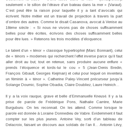
seulement « le sillon de l’étrave d’un bateau dans la mer » (Varaut).
C’est peut être la raison pour laquelle il y a tant d’avocats qui
écrivent. Notre métier est un travail de projection à travers la part
d’ombre des autres. Comme le disait Casanova, avocat à Venise au
18ème siècle : « Si nous ne vivons pas de choses suffisamment
belles pour être écrites, écrivons des choses suffisamment belles
pour être lues. » Retenons les trois modèles d’éloquence.
Le talent d’un « ténor » classique hypertrophié (Marc Bonnant), celui
de « ténors » modernes qui recherchent l’effet inverse parce qu’il faut
aller droit au but, tout en retenue, sans produire aucune enflure «
prends l’éloquence et tords-lui le cou » 5 (Jean-Denis Bredin,
François Gibault, Georges Kiejman) et celui pour lequel on inventera
un féminin à « ténor ». Catherine Paley-Vincent précurseur jusqu’à
Solange Doumic, Sophie Obadia, Claire Doubliez, Laure Heinich…
Il y a la voix rauque, grave et belle d’Emmanuelle Kneusé. Il y a la
prise de parole de Frédérique Pons, Nathalie Carrère, Marie
Burguburu. On les reconnait. On les attend. Comme lorsque le
parole est donnée à Loraine Donnedieu de Vabre. Evidemment il faut
compter sur les plus jeunes. Antoine Vey, sorti d’un tableau de
Delacroix, faisant un discours aux soldats de l’an II… Antonin Lévy,