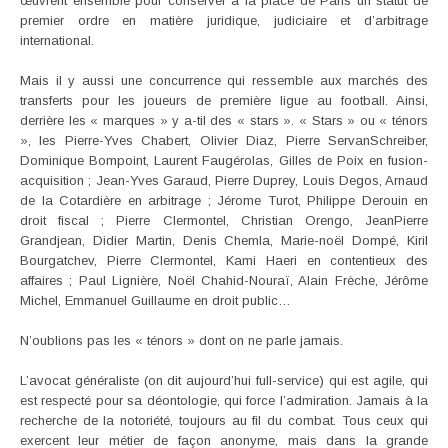
œuvrent ensemble pour conserver à la place de Paris un statut de
premier ordre en matière juridique, judiciaire et d’arbitrage
international.
Mais il y aussi une concurrence qui ressemble aux marchés des
transferts pour les joueurs de première ligue au football. Ainsi,
derrière les « marques » y a-til des « stars ». « Stars » ou « ténors
», les Pierre-Yves Chabert, Olivier Diaz, Pierre ServanSchreiber,
Dominique Bompoint, Laurent Faugérolas, Gilles de Poix en fusion-
acquisition ; Jean-Yves Garaud, Pierre Duprey, Louis Degos, Arnaud
de la Cotardière en arbitrage ; Jérome Turot, Philippe Derouin en
droit fiscal ; Pierre Clermontel, Christian Orengo, JeanPierre
Grandjean, Didier Martin, Denis Chemla, Marie-noël Dompé, Kiril
Bourgatchev, Pierre Clermontel, Kami Haeri en contentieux des
affaires ; Paul Lignière, Noël Chahid-Nouraï, Alain Frèche, Jérôme
Michel, Emmanuel Guillaume en droit public…
N’oublions pas les « ténors » dont on ne parle jamais.
L’avocat généraliste (on dit aujourd’hui full-service) qui est agile, qui
est respecté pour sa déontologie, qui force l’admiration. Jamais à la
recherche de la notoriété, toujours au fil du combat. Tous ceux qui
exercent leur métier de façon anonyme, mais dans la grande