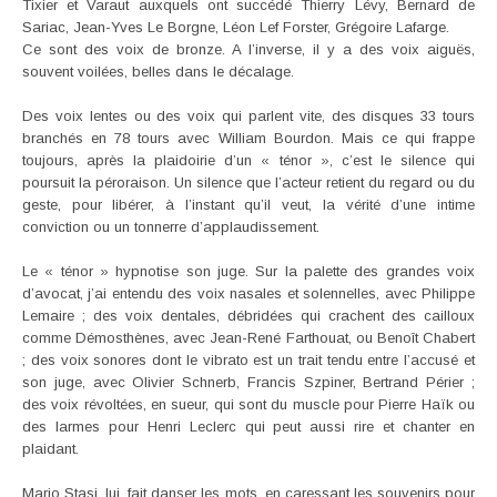
Tixier et Varaut auxquels ont succédé Thierry Lévy, Bernard de
Sariac, Jean-Yves Le Borgne, Léon Lef Forster, Grégoire Lafarge.
Ce sont des voix de bronze. A l’inverse, il y a des voix aiguës,
souvent voilées, belles dans le décalage.
Des voix lentes ou des voix qui parlent vite, des disques 33 tours
branchés en 78 tours avec William Bourdon. Mais ce qui frappe
toujours, après la plaidoirie d’un « ténor », c’est le silence qui
poursuit la péroraison. Un silence que l’acteur retient du regard ou du
geste, pour libérer, à l’instant qu’il veut, la vérité d’une intime
conviction ou un tonnerre d’applaudissement.
Le « ténor » hypnotise son juge. Sur la palette des grandes voix
d’avocat, j’ai entendu des voix nasales et solennelles, avec Philippe
Lemaire ; des voix dentales, débridées qui crachent des cailloux
comme Démosthènes, avec Jean-René Farthouat, ou Benoît Chabert
; des voix sonores dont le vibrato est un trait tendu entre l’accusé et
son juge, avec Olivier Schnerb, Francis Szpiner, Bertrand Périer ;
des voix révoltées, en sueur, qui sont du muscle pour Pierre Haïk ou
des larmes pour Henri Leclerc qui peut aussi rire et chanter en
plaidant.
Mario Stasi, lui, fait danser les mots, en caressant les souvenirs pour