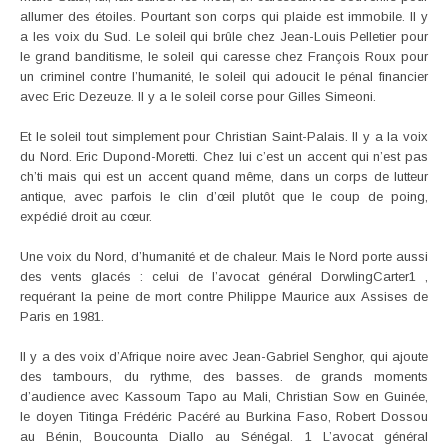
allumer des étoiles. Pourtant son corps qui plaide est immobile. Il y
a les voix du Sud. Le soleil qui brûle chez Jean-Louis Pelletier pour
le grand banditisme, le soleil qui caresse chez François Roux pour
un criminel contre l’humanité, le soleil qui adoucit le pénal financier
avec Eric Dezeuze. Il y a le soleil corse pour Gilles Simeoni.
Et le soleil tout simplement pour Christian Saint-Palais. Il y a la voix
du Nord. Eric Dupond-Moretti. Chez lui c’est un accent qui n’est pas
ch’ti mais qui est un accent quand même, dans un corps de lutteur
antique, avec parfois le clin d’œil plutôt que le coup de poing,
expédié droit au cœur.
Une voix du Nord, d’humanité et de chaleur. Mais le Nord porte aussi
des vents glacés : celui de l’avocat général DorwlingCarter1 ,
requérant la peine de mort contre Philippe Maurice aux Assises de
Paris en 1981.
Il y a des voix d’Afrique noire avec Jean-Gabriel Senghor, qui ajoute
des tambours, du rythme, des basses. de grands moments
d’audience avec Kassoum Tapo au Mali, Christian Sow en Guinée,
le doyen Titinga Frédéric Pacéré au Burkina Faso, Robert Dossou
au Bénin, Boucounta Diallo au Sénégal. 1 L’avocat général