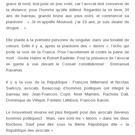
grave et rond, tout juste un peu voilé, car l’avocat doit conserver de
la distance, pour l’homme qu’elle défend. Regardez-la se lever, 30
ans de barreau, grande brune aux yeux noirs, et commencer sa
plaidoirie : « Je m’appelle Mouloud, j’ai 19 ans, je suis dealer de
drogue… ».
Elle plaide à la première personne du singulier, dans une tonalité de
velours. Enfin il y a, après la plaidoirie des « ténors », l’écho qui
porte la voix de la France. Pour l’avortement et contre la peine de
mort : Gisèle Halimi et Robert Badinter. Pour la présence de l’avocat
en garde à vue devant le Conseil constitutionnel : Emmanuel
Ravanas.
Il y a la voix de la République : François Mitterrand et Nicolas
Sarkozy, avocats. Beaucoup d’hommes politiques ont intégré le
barreau tels Jean-Francois Copé, Noël Mamère, Rachida Dati,
Dominique de Villepin, Frédéric Lefebvre, Francois Baroin.
Le mouvement inverse est plus fréquent pour des avocats devenus
hommes politiques3 . Mais, rare sont les « ténors » dans les deux
fonctions. Sauf peut être sous la IIIème République dite « la
République des avocats »