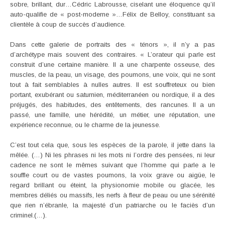
sobre, brillant, dur…Cédric Labrousse, ciselant une éloquence qu’il
auto-qualifie de « post-moderne »…Félix de Belloy, constituant sa
clientèle à coup de succès d’audience.
Dans cette galerie de portraits des « ténors », il n’y a pas
d’archétype mais souvent des contraires. « L’orateur qui parle est
construit d’une certaine manière. Il a une charpente osseuse, des
muscles, de la peau, un visage, des poumons, une voix, qui ne sont
tout à fait semblables à nulles autres. Il est souffreteux ou bien
portant, exubérant ou saturnien, méditerranéen ou nordique, il a des
préjugés, des habitudes, des entêtements, des rancunes. Il a un
passé, une famille, une hérédité, un métier, une réputation, une
expérience reconnue, ou le charme de la jeunesse.
C’est tout cela que, sous les espèces de la parole, il jette dans la
mêlée. (…) Ni les phrases ni les mots ni l’ordre des pensées, ni leur
cadence ne sont le mêmes suivant que l’homme qui parle a le
souffle court ou de vastes poumons, la voix grave ou aigüe, le
regard brillant ou éteint, la physionomie mobile ou glacée, les
membres déliés ou massifs, les nerfs à fleur de peau ou une sérénité
que rien n’ébranle, la majesté d’un patriarche ou le faciès d’un
criminel.(…).