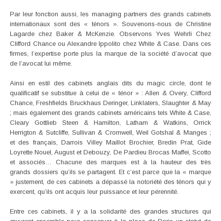
Par leur fonction aussi, les managing partners des grands cabinets
internationaux sont des « ténors ». Souvenons-nous de Christine
Lagarde chez Baker & McKenzie. Observons Yves Wehrli Chez
Clifford Chance ou Alexandre Ippolito chez White & Case. Dans ces
firmes, l’expertise porte plus la marque de la société d’avocat que
de l’avocat lui même.
Ainsi en estil des cabinets anglais dits du magic circle, dont le
qualificatif se substitue à celui de « ténor » : Allen & Overy, Clifford
Chance, Freshfields Bruckhaus Deringer, Linklaters, Slaughter & May
; mais également des grands cabinets américains tels White & Case,
Cleary Gottlieb Steen & Hamilton, Latham & Watkins, Orrick
Herrigton & Sutcliffe, Sullivan & Cromwell, Weil Gotshal & Manges ;
et des français, Darrois Villey Maillot Brochier, Bredin Prat, Gide
Loyrette Nouel, August et Debouzy, De Pardieu Brocas Maffei, Scotto
et associés… Chacune des marques est à la hauteur des très
grands dossiers qu’ils se partagent. Et c’est parce que la « marque
» justement, de ces cabinets a dépassé la notoriété des ténors qui y
exercent, qu’ils ont acquis leur puissance et leur pérennité.
Entre ces cabinets, il y a la solidarité des grandes structures qui