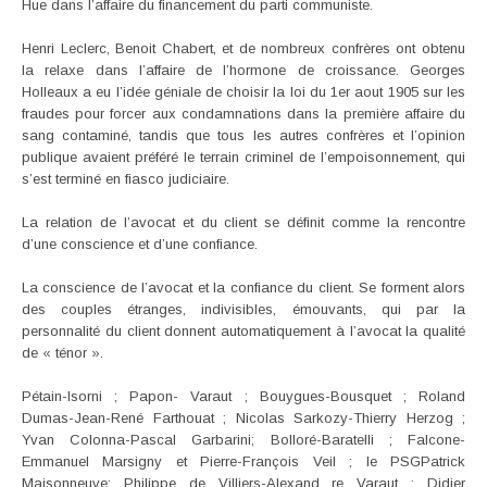
Hue dans l’affaire du financement du parti communiste.
Henri Leclerc, Benoit Chabert, et de nombreux confrères ont obtenu
la relaxe dans l’affaire de l’hormone de croissance. Georges
Holleaux a eu l’idée géniale de choisir la loi du 1er aout 1905 sur les
fraudes pour forcer aux condamnations dans la première affaire du
sang contaminé, tandis que tous les autres confrères et l’opinion
publique avaient préféré le terrain criminel de l’empoisonnement, qui
s’est terminé en fiasco judiciaire.
La relation de l’avocat et du client se définit comme la rencontre
d’une conscience et d’une confiance.
La conscience de l’avocat et la confiance du client. Se forment alors
des couples étranges, indivisibles, émouvants, qui par la
personnalité du client donnent automatiquement à l’avocat la qualité
de « ténor ».
Pétain-Isorni ; Papon- Varaut ; Bouygues-Bousquet ; Roland
Dumas-Jean-René Farthouat ; Nicolas Sarkozy-Thierry Herzog ;
Yvan Colonna-Pascal Garbarini; Bolloré-Baratelli ; Falcone-
Emmanuel Marsigny et Pierre-François Veil ; le PSGPatrick
Maisonneuve; Philippe de Villiers-Alexand re Varaut ; Didier