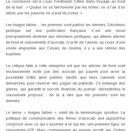
La conclusion est à Louis Ferdinand Céline dans Voyage au bout
de la nuit : « Quand on se fait honorer par les riches, on a l’air d’un
larbin, par les pauvres on a tout du voleur. »
Les league tables… les premiers sont parfois les derniers. Décideurs
juridique, est une publication française. C’est une revue
principalement destinée aux directeurs juridiques, qui alterne articles
de fond et classements d’avocats. A la fin de l’année, au cours d’une
soirée empruntée aux Césars du cinéma, il y a une remise des
trophées.
La critique faite à cette entreprise est que les articles de fond sont
exclusivement écrits par des avocats qui payent pour avoir la
possibilité d’être ainsi publiés, tandis que leurs cabinets sont
démarchés pour réserver des pages de publicité. Ce mélange des
genres -qui garantit le succès financier du journal- décrédibilise le
classement proposé… de là à dire que les premiers sont les
derniers…
Le terme « league tables » vient de la terminologie sportive. La
politique de communication des firmes d’avocats doit aujourd’hui
composer avec ce qui s’assimile à un top ten, une première ligue, un
classement ATP. Mais contrairement au monde sportif, les Ordres