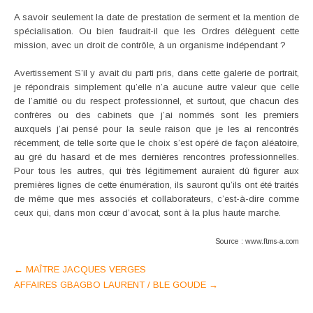
A savoir seulement la date de prestation de serment et la mention de
spécialisation. Ou bien faudrait-il que les Ordres délèguent cette
mission, avec un droit de contrôle, à un organisme indépendant ?
Avertissement S’il y avait du parti pris, dans cette galerie de portrait,
je répondrais simplement qu’elle n’a aucune autre valeur que celle
de l’amitié ou du respect professionnel, et surtout, que chacun des
confrères ou des cabinets que j’ai nommés sont les premiers
auxquels j’ai pensé pour la seule raison que je les ai rencontrés
récemment, de telle sorte que le choix s’est opéré de façon aléatoire,
au gré du hasard et de mes dernières rencontres professionnelles.
Pour tous les autres, qui très légitimement auraient dû figurer aux
premières lignes de cette énumération, ils sauront qu’ils ont été traités
de même que mes associés et collaborateurs, c’est-à-dire comme
ceux qui, dans mon cœur d’avocat, sont à la plus haute marche.
Source : www.ftms-a.com
Post
←
MAÎTRE JACQUES VERGES
AFFAIRES GBAGBO LAURENT / BLE GOUDE
→
navigation