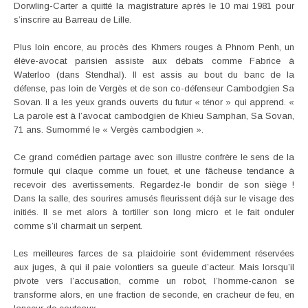
Dorwling-Carter a quitté la magistrature après le 10 mai 1981 pour
s’inscrire au Barreau de Lille.
Plus loin encore, au procès des Khmers rouges à Phnom Penh, un
élève-avocat parisien assiste aux débats comme Fabrice à
Waterloo (dans Stendhal). Il est assis au bout du banc de la
défense, pas loin de Vergès et de son co-défenseur Cambodgien Sa
Sovan. Il a les yeux grands ouverts du futur « ténor » qui apprend. «
La parole est à l’avocat cambodgien de Khieu Samphan, Sa Sovan,
71 ans. Surnommé le « Vergès cambodgien ».
Ce grand comédien partage avec son illustre confrère le sens de la
formule qui claque comme un fouet, et une fâcheuse tendance à
recevoir des avertissements. Regardez-le bondir de son siège !
Dans la salle, des sourires amusés fleurissent déjà sur le visage des
initiés. Il se met alors à tortiller son long micro et le fait onduler
comme s’il charmait un serpent.
Les meilleures farces de sa plaidoirie sont évidemment réservées
aux juges, à qui il paie volontiers sa gueule d’acteur. Mais lorsqu’il
pivote vers l’accusation, comme un robot, l’homme-canon se
transforme alors, en une fraction de seconde, en cracheur de feu, en