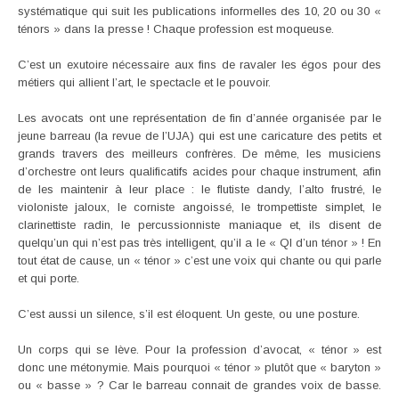
systématique qui suit les publications informelles des 10, 20 ou 30 «
ténors » dans la presse ! Chaque profession est moqueuse.
C’est un exutoire nécessaire aux fins de ravaler les égos pour des
métiers qui allient l’art, le spectacle et le pouvoir.
Les avocats ont une représentation de fin d’année organisée par le
jeune barreau (la revue de l’UJA) qui est une caricature des petits et
grands travers des meilleurs confrères. De même, les musiciens
d’orchestre ont leurs qualificatifs acides pour chaque instrument, afin
de les maintenir à leur place : le flutiste dandy, l’alto frustré, le
violoniste jaloux, le corniste angoissé, le trompettiste simplet, le
clarinettiste radin, le percussionniste maniaque et, ils disent de
quelqu’un qui n’est pas très intelligent, qu’il a le « QI d’un ténor » ! En
tout état de cause, un « ténor » c’est une voix qui chante ou qui parle
et qui porte.
C’est aussi un silence, s’il est éloquent. Un geste, ou une posture.
Un corps qui se lève. Pour la profession d’avocat, « ténor » est
donc une métonymie. Mais pourquoi « ténor » plutôt que « baryton »
ou « basse » ? Car le barreau connait de grandes voix de basse.