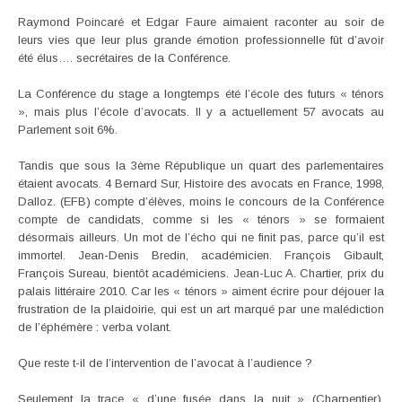
Raymond Poincaré et Edgar Faure aimaient raconter au soir de
leurs vies que leur plus grande émotion professionnelle fût d’avoir
été élus…. secrétaires de la Conférence.
La Conférence du stage a longtemps été l’école des futurs « ténors
», mais plus l’école d’avocats. Il y a actuellement 57 avocats au
Parlement soit 6%.
Tandis que sous la 3ème République un quart des parlementaires
étaient avocats. 4 Bernard Sur, Histoire des avocats en France, 1998,
Dalloz. (EFB) compte d’élèves, moins le concours de la Conférence
compte de candidats, comme si les « ténors » se formaient
désormais ailleurs. Un mot de l’écho qui ne finit pas, parce qu’il est
immortel. Jean-Denis Bredin, académicien. François Gibault,
François Sureau, bientôt académiciens. Jean-Luc A. Chartier, prix du
palais littéraire 2010. Car les « ténors » aiment écrire pour déjouer la
frustration de la plaidoirie, qui est un art marqué par une malédiction
de l’éphémère : verba volant.
Que reste t-il de l’intervention de l’avocat à l’audience ?
Seulement la trace « d’une fusée dans la nuit » (Charpentier),