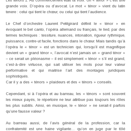
Les ténors 1. Au commencement était la voix. Un « ténor » c’est une
grande voix. D’opéra ou d’avocat. Le mot « ténor » vient du latin
tenere : celui qui tient le chœur, ou celui qui tient l’audience.
Le Chef d’orchestre Laurent Petitgirard définit le « ténor » en
évoquant le bel canto, l’opéra allemand ou français, le lied, par des
termes techniques : tessiture, nuances, intonation, rigueur rythmique,
puissance, contre-ut facile, fonctions dans le chœur. Mais tandis qu’à
l’opéra le « ténor » est un technicien qui, lorsqu’il est magnifique
devient un « grand ténor », l’avocat n’est jamais un « grand ténor »
– ce serait un pléonasme – il est simplement « ténor » s’il est grand,
c’est-à-dire virtuose, qui sait utiliser les mots pour leur valeur
performative et qui maitrise l’art des montages juridiques
sophistiqués.
Car il y a des « ténors » plaideurs et des « ténors » conseils.
Cependant, si à l’opéra et au barreau, les « ténors » sont souvent
les mieux payés, le répertoire ne leur attribue pas toujours les rôles
les plus subtils. Ainsi, en musique, le « ténor » ne serait-il parfois
qu’une fausse valeur ?
Au barreau aussi, de l’avis général de la profession, car la
confraternité est une haine vigilante… qu’on en juge par le tôlé