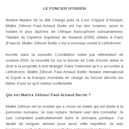
LE FONCIER IVOIRIEN
Notaire titulaire de la 48è Charge près la Cour d’appel d’Abidjan,
Maître Zéhouri Paul-Arnaud Bertin est l’un des notaires, sinon le
notaire le plus diplômé de l’Afrique francophone subsaharienne.
Titulaire du Diplôme Supérieur de Notariat (DSN) obtenu à Paris
(France), Maître Zéhouri Bertin s’est à nouveau ouvert à Linfodrome.
Inscrite dans la nouvelle Constitution votée par référendum en
octobre 2016, la nouvelle loi sur le foncier en Côte d’Ivoire dénie le
droit à la propriété à tout étranger. Dans l’interview qu’il a accordée à
Linfodrome, Maître Zéhouri Paul-Arnaud Bertin, Notaire international
et Expert à la Banque mondiale en charge du foncier dévoile les
failles d’une loi qu’il estime conflictuelle.
Qui est Maître Zéhouri Paul-Arnaud Bertin ?
Maître Zéhouri est un ivoirien qui a choisi un métier qui est dédié à la
personne humaine. Je suis notaire. Notaire veut dire conseiller. Je
suis compétent particulièrement dans le domaine juridique. J’ai
étudié de longues années pour avoir cette expertise. Je suis