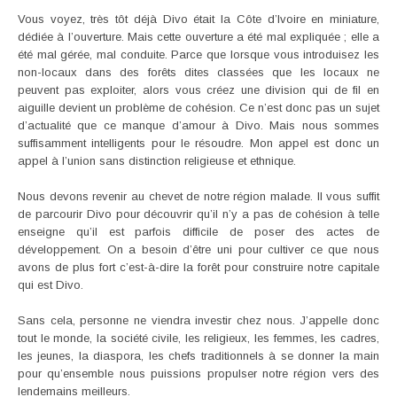
Vous voyez, très tôt déjà Divo était la Côte d’Ivoire en miniature,
dédiée à l’ouverture. Mais cette ouverture a été mal expliquée ; elle a
été mal gérée, mal conduite. Parce que lorsque vous introduisez les
non-locaux dans des forêts dites classées que les locaux ne
peuvent pas exploiter, alors vous créez une division qui de fil en
aiguille devient un problème de cohésion. Ce n’est donc pas un sujet
d’actualité que ce manque d’amour à Divo. Mais nous sommes
suffisamment intelligents pour le résoudre. Mon appel est donc un
appel à l’union sans distinction religieuse et ethnique.
Nous devons revenir au chevet de notre région malade. Il vous suffit
de parcourir Divo pour découvrir qu’il n’y a pas de cohésion à telle
enseigne qu’il est parfois difficile de poser des actes de
développement. On a besoin d’être uni pour cultiver ce que nous
avons de plus fort c’est-à-dire la forêt pour construire notre capitale
qui est Divo.
Sans cela, personne ne viendra investir chez nous. J’appelle donc
tout le monde, la société civile, les religieux, les femmes, les cadres,
les jeunes, la diaspora, les chefs traditionnels à se donner la main
pour qu’ensemble nous puissions propulser notre région vers des
lendemains meilleurs.