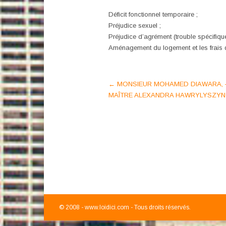
Déficit fonctionnel temporaire ;
Préjudice sexuel ;
Préjudice d’agrément (trouble spécifique 
Aménagement du logement et les frais 
Post
←
MONSIEUR MOHAMED DIAWARA, –
MAÎTRE ALEXANDRA HAWRYLYSZYN 
navigation
© 2008 -
www.loidici.com - Tous droits réservés.