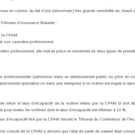
uveau en cuisine, du fait d’une (désormais) très grande sensibilité au chaud et
e Primaire d’Assurance Maladie :
à la CPAM.
té son caractère professionnel.
tère professionnel, elle met en place le versement de deux types de prestat
ion professionnelle (admission dans un établissement public ou privé en vu
blissement spécialisé ou dans une entreprise si la victime est inapte à repr
minée selon le taux d’incapacité de la victime retenu par la CPAM (il doit 
l pour toutes les victimes dont le taux d’incapacité est inférieur à 10 %.
ux d’incapacité fixé par la CPAM devant le Tribunal du Contentieux de l’Inc
cin conseil de la CPAM a déclaré que l’état de santé du salarié était consol