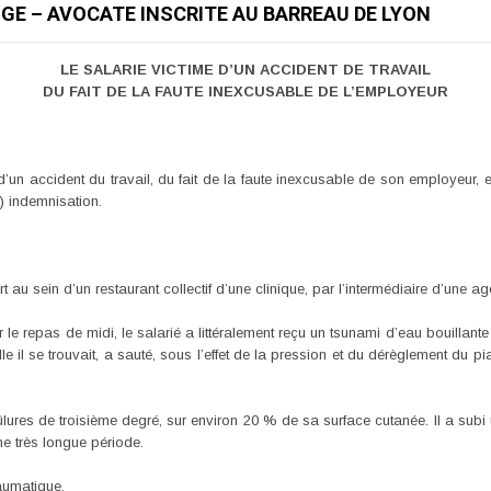
E – AVOCATE INSCRITE AU BARREAU DE LYON
LE SALARIE VICTIME D’UN ACCIDENT DE TRAVAIL
DU FAIT DE LA FAUTE INEXCUSABLE DE L’EMPLOYEUR
 d’un accident du travail, du fait de la faute inexcusable de son employeur, 
) indemnisation.
rt au sein d’un restaurant collectif d’une clinique, par l’intermédiaire d’une ag
 le repas de midi, le salarié a littéralement reçu un tsunami d’eau bouillant
le il se trouvait, a sauté, sous l’effet de la pression et du dérèglement du pi
lures de troisième degré, sur environ 20 % de sa surface cutanée. Il a subi u
e très longue période.
raumatique.