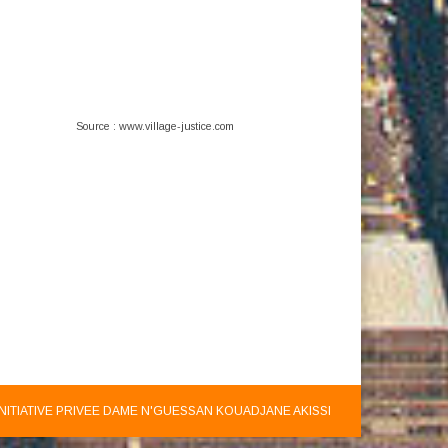
Source : www.village-justice.com
INITIATIVE PRIVEE DAME N'GUESSAN KOUADJANE AKISSI