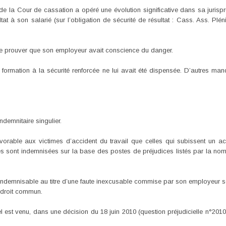
 de la Cour de cassation a opéré une évolution significative dans sa juris
ltat à son salarié (sur l’obligation de sécurité de résultat : Cass. Ass. Plé
é de prouver que son employeur avait conscience du danger.
 formation à la sécurité renforcée ne lui avait été dispensée. D’autres m
ndemnitaire singulier.
 favorable aux victimes d’accident du travail que celles qui subissent un a
ères sont indemnisées sur la base des postes de préjudices listés par la 
il indemnisable au titre d’une faute inexcusable commise par son employeur
 droit commun.
el est venu, dans une décision du 18 juin 2010 (question préjudicielle n°20