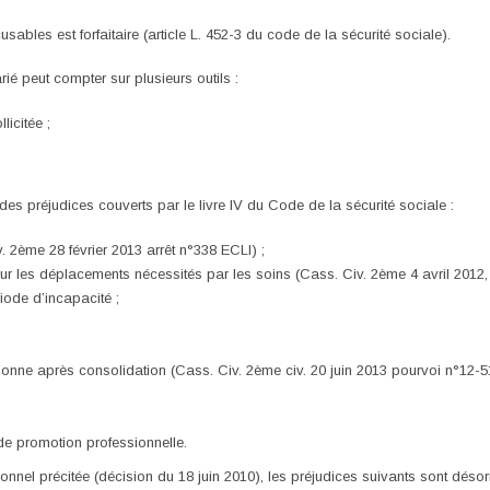
usables est forfaitaire (article L. 452-3 du code de la sécurité sociale).
rié peut compter sur plusieurs outils :
licitée ;
des préjudices couverts par le livre IV du Code de la sécurité sociale :
. 2ème 28 février 2013 arrêt n°338 ECLI) ;
 les déplacements nécessités par les soins (Cass. Civ. 2ème 4 avril 2012, 
iode d’incapacité ;
onne après consolidation (Cass. Civ. 2ème civ. 20 juin 2013 pourvoi n°12-51
 de promotion professionnelle.
tionnel précitée (décision du 18 juin 2010), les préjudices suivants sont dé