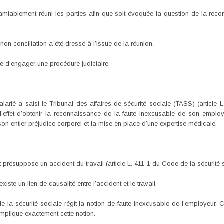
miablement réuni les parties afin que soit évoquée la question de la rec
n conciliation a été dressé à l’issue de la réunion.
ue d’engager une procédure judiciaire.
salarié a saisi le Tribunal des affaires de sécurité sociale (TASS) (article
effet d’obtenir la reconnaissance de la faute inexcusable de son emplo
 son entier préjudice corporel et la mise en place d’une expertise médicale.
 présuppose un accident du travail (article L. 411-1 du Code de la sécurité s
xiste un lien de causalité entre l’accident et le travail.
e la sécurité sociale régit la notion de faute inexcusable de l’employeur. C’
mplique exactement cette notion.