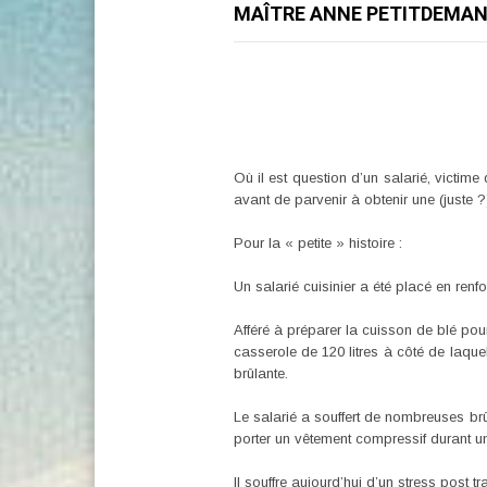
MAÎTRE ANNE PETITDEMANG
Où il est question d’un salarié, victime
avant de parvenir à obtenir une (juste ?
Pour la « petite » histoire :
Un salarié cuisinier a été placé en renfo
Afféré à préparer la cuisson de blé pour
casserole de 120 litres à côté de laquel
brûlante.
Le salarié a souffert de nombreuses brû
porter un vêtement compressif durant un
Il souffre aujourd’hui d’un stress post t