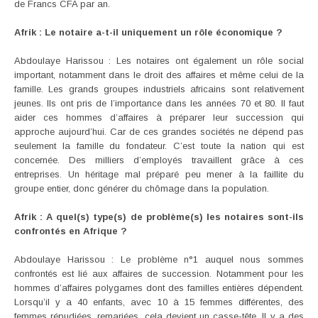
de Francs CFA par an.
Afrik : Le notaire a-t-il uniquement un rôle économique ?
Abdoulaye Harissou : Les notaires ont également un rôle social
important, notamment dans le droit des affaires et même celui de la
famille. Les grands groupes industriels africains sont relativement
jeunes. Ils ont pris de l’importance dans les années 70 et 80. Il faut
aider ces hommes d’affaires à préparer leur succession qui
approche aujourd’hui. Car de ces grandes sociétés ne dépend pas
seulement la famille du fondateur. C’est toute la nation qui est
concernée. Des milliers d’employés travaillent grâce à ces
entreprises. Un héritage mal préparé peu mener à la faillite du
groupe entier, donc générer du chômage dans la population.
Afrik : A quel(s) type(s) de problème(s) les notaires sont-ils
confrontés en Afrique ?
Abdoulaye Harissou : Le problème n°1 auquel nous sommes
confrontés est lié aux affaires de succession. Notamment pour les
hommes d’affaires polygames dont des familles entières dépendent.
Lorsqu’il y a 40 enfants, avec 10 à 15 femmes différentes, des
femmes répudiées, remariées, cela devient un casse-tête. Il y a des