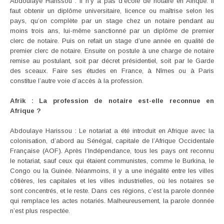
Abdoulaye Harissou : Il n’y a pas d’école de notaire en Afrique. Il
faut obtenir un diplôme universitaire, licence ou maîtrise selon les
pays, qu’on complète par un stage chez un notaire pendant au
moins trois ans, lui-même sanctionné par un diplôme de premier
clerc de notaire. Puis on refait un stage d’une année en qualité de
premier clerc de notaire. Ensuite on postule à une charge de notaire
remise au postulant, soit par décret présidentiel, soit par le Garde
des sceaux. Faire ses études en France, à Nîmes ou à Paris
constitue l’autre voie d’accès à la profession.
Afrik : La profession de notaire est-elle reconnue en
Afrique ?
Abdoulaye Harissou : Le notariat a été introduit en Afrique avec la
colonisation, d’abord au Sénégal, capitale de l’Afrique Occidentale
Française (AOF). Après l’Indépendance, tous les pays ont reconnu
le notariat, sauf ceux qui étaient communistes, comme le Burkina, le
Congo ou la Guinée. Néanmoins, il y a une inégalité entre les villes
côtières, les capitales et les villes industrielles, où les notaires se
sont concentrés, et le reste. Dans ces régions, c’est la parole donnée
qui remplace les actes notariés. Malheureusement, la parole donnée
n’est plus respectée.