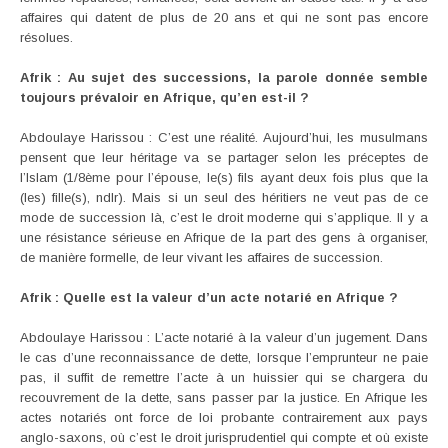
affaires qui datent de plus de 20 ans et qui ne sont pas encore
résolues.
Afrik : Au sujet des successions, la parole donnée semble
toujours prévaloir en Afrique, qu’en est-il ?
Abdoulaye Harissou : C’est une réalité. Aujourd’hui, les musulmans
pensent que leur héritage va se partager selon les préceptes de
l’Islam (1/8ème pour l’épouse, le(s) fils ayant deux fois plus que la
(les) fille(s), ndlr). Mais si un seul des héritiers ne veut pas de ce
mode de succession là, c’est le droit moderne qui s’applique. Il y a
une résistance sérieuse en Afrique de la part des gens à organiser,
de manière formelle, de leur vivant les affaires de succession.
Afrik : Quelle est la valeur d’un acte notarié en Afrique ?
Abdoulaye Harissou : L’acte notarié à la valeur d’un jugement. Dans
le cas d’une reconnaissance de dette, lorsque l’emprunteur ne paie
pas, il suffit de remettre l’acte à un huissier qui se chargera du
recouvrement de la dette, sans passer par la justice. En Afrique les
actes notariés ont force de loi probante contrairement aux pays
anglo-saxons, où c’est le droit jurisprudentiel qui compte et où existe