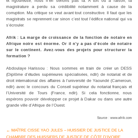
et rigoureuse, nous n’en serions pas là. A tort ou à raison, la
magistrature a perdu sa crédibilité notamment à cause de la
corruption. Ma critique se veut avant tout constructive. Il faut que les
magistrats se reprennent car sinon c’est tout l’édifice national qui va
s’écrouler.
Afrik : La marge de croissance de la fonction de notaire en
Afrique noire est énorme. Or il n’y a pas d’école de notaire
sur le continent. Avez-vous des projets pour structurer la
formation ?
Abdoulaye Harissou : Nous sommes en train de créer un DESS
(Diplôme d’études supérieures spécialisées, ndlr) de notariat et de
droit international des affaires à l’université de Yaoundé (Cameroun,
ndlr) avec le concours du Conseil supérieur du notariat français et
l’Université de Tours (France, ndlr). Si cela fonctionne, nous
espérons pouvoir développer ce projet à Dakar ou dans une autre
grande ville d’Afrique de l’Ouest.
Source : www.afrik.com
Post
←
MAÎTRE CISSE YAO JULES – HUISSIER DE JUSTICE DE LA
CHAMBRE DES HUISSIERS DE JUSTICE DE CÔTE D’IVOIRE