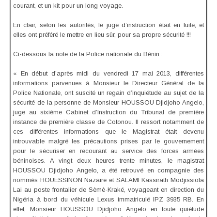
courant, et un kit pour un long voyage.
En clair, selon les autorités, le juge d’instruction était en fuite, et
elles ont préféré le mettre en lieu sûr, pour sa propre sécurité !!!
Ci-dessous la note de la Police nationale du Bénin :
« En début d’après midi du vendredi 17 mai 2013, différentes
informations parvenues à Monsieur le Directeur Général de la
Police Nationale, ont suscité un regain d’inquiétude au sujet de la
sécurité de la personne de Monsieur HOUSSOU Djidjoho Angelo,
juge au sixième Cabinet d’Instruction du Tribunal de première
instance de première classe de Cotonou. Il ressort notamment de
ces différentes informations que le Magistrat était devenu
introuvable malgré les précautions prises par le gouvernement
pour le sécuriser en recourant au service des forces armées
béninoises. A vingt deux heures trente minutes, le magistrat
HOUSSOU Djidjoho Angelo, a été retrouvé en compagnie des
nommés HOUESSINON Nazaire et SALAMI Kassirath Modjissiola
Lai au poste frontalier de Sèmè-Kraké, voyageant en direction du
Nigéria à bord du véhicule Lexus immatriculé IPZ 3935 RB. En
effet, Monsieur HOUSSOU Djidjoho Angelo en toute quiétude