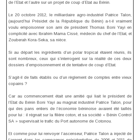
de l’Etat et l’autre sur un projet de coup d’Etat au Bénin.
Le 20 octobre 2012, le milliardaire agro-industriel Patrice Talon,
(aujourd’hui Présidet de la République du Bénin) a-t-il vraiment
voulu empoisonner son ami de président Thomas Boni Yayi en
complicité avec Ibrahim Mama Cissé, médecin du chef de l’Etat, et
Zouberah Kora-Seka, sa nièce.
Si au départ les ingrédients d’un polar tropical étaient réunis, ils
sont nombreux, ceux qui s’interrogent sur la réalité de ces deux
dossiers d’empoisonnement et de tentative de coup d’Etat.
S’agit-il de faits établis ou d’un règlement de comptes entre vieux
copains ?
Car au commencement était une amitié qui liait le président de
l’Etat du Bénin Boni Yayi au magnat industriel Patrice Talon, pour
qui des pans entiers de l’économie béninoise avaient été taillés
pour lui : il régnait sur la filière coton, et sa société « Bénin Control
SA » supervisait le trafic du Port autonome de Cotonou.
Et comme pour lui renvoyer l’ascenseur, Patrice Talon a injecté de
l’argent dans les campagnes présidentielles de 2006 et 2011 de