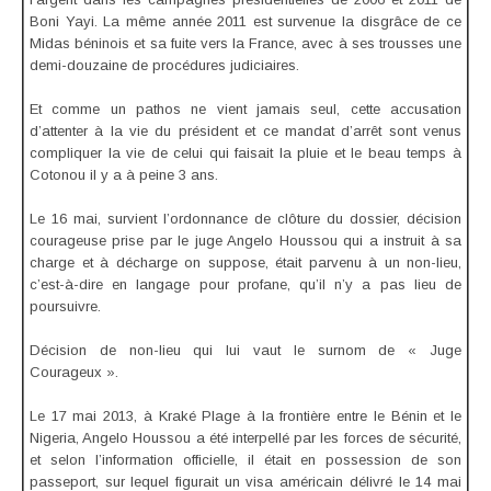
Boni Yayi. La même année 2011 est survenue la disgrâce de ce
Midas béninois et sa fuite vers la France, avec à ses trousses une
demi-douzaine de procédures judiciaires.
Et comme un pathos ne vient jamais seul, cette accusation
d’attenter à la vie du président et ce mandat d’arrêt sont venus
compliquer la vie de celui qui faisait la pluie et le beau temps à
Cotonou il y a à peine 3 ans.
Le 16 mai, survient l’ordonnance de clôture du dossier, décision
courageuse prise par le juge Angelo Houssou qui a instruit à sa
charge et à décharge on suppose, était parvenu à un non-lieu,
c’est-à-dire en langage pour profane, qu’il n’y a pas lieu de
poursuivre.
Décision de non-lieu qui lui vaut le surnom de « Juge
Courageux ».
Le 17 mai 2013, à Kraké Plage à la frontière entre le Bénin et le
Nigeria, Angelo Houssou a été interpellé par les forces de sécurité,
et selon l’information officielle, il était en possession de son
passeport, sur lequel figurait un visa américain délivré le 14 mai