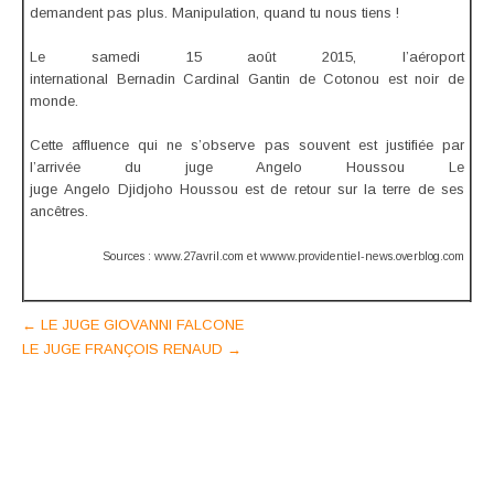
demandent pas plus. Manipulation, quand tu nous tiens !
Le samedi 15 août 2015, l’aéroport
international Bernadin Cardinal Gantin de Cotonou est noir de
monde.
Cette affluence qui ne s’observe pas souvent est justifiée par
l’arrivée du juge Angelo Houssou Le
juge Angelo Djidjoho Houssou est de retour sur la terre de ses
ancêtres.
Sources : www.27avril.com et wwww.providentiel-news.overblog.com
Post
←
LE JUGE GIOVANNI FALCONE
LE JUGE FRANÇOIS RENAUD
→
navigation