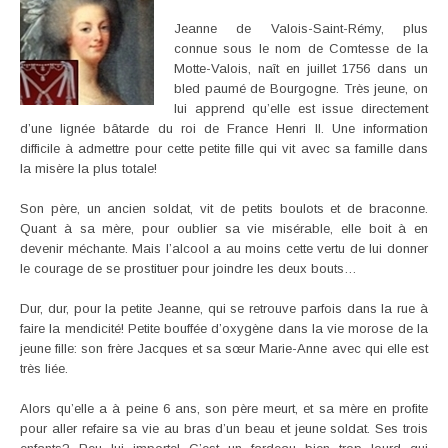
Jeanne de Valois-Saint-Rémy, plus
connue sous le nom de Comtesse de la
Motte-Valois, naît en juillet 1756 dans un
bled paumé de Bourgogne. Très jeune, on
lui apprend qu’elle est issue directement
d’une lignée bâtarde du roi de France Henri II. Une information
difficile à admettre pour cette petite fille qui vit avec sa famille dans
la misère la plus totale!
Son père, un ancien soldat, vit de petits boulots et de braconne.
Quant à sa mère, pour oublier sa vie misérable, elle boit à en
devenir méchante. Mais l’alcool a au moins cette vertu de lui donner
le courage de se prostituer pour joindre les deux bouts…
Dur, dur, pour la petite Jeanne, qui se retrouve parfois dans la rue à
faire la mendicité! Petite bouffée d’oxygène dans la vie morose de la
jeune fille: son frère Jacques et sa sœur Marie-Anne avec qui elle est
très liée.
Alors qu’elle a à peine 6 ans, son père meurt, et sa mère en profite
pour aller refaire sa vie au bras d’un beau et jeune soldat. Ses trois