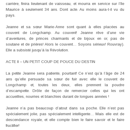
carrière, finira lieutenant de vaisseau, et mourra en service sur l’île
Maurice à seulement 34 ans. Dont acte. Au moins aura-t-il vu du
pays.
Jeanne et sa sœur Marie-Anne sont quant à elles placées au
couvent de Longchamp. Au couvent! Jeanne rêve d’une vie
d’aventures, de princes charmants et de bijoux en or, pas de
soutane et de prières! Alors le couvent… Soyons sérieux! Rouvray).
Elle a subsisté jusqu’à la Révolution.
ACTE II – UN PETIT COUP DE POUCE DU DESTIN
La petite Jeanne sera patiente, pourtant! Ce n’est qu’à l’âge de 24
ans qu’elle persuade sa sœur de fuir avec elle le couvent de
Longchamp et, toutes les deux, elles prennent la poudre
d’escampette. Drôle de façon de remercier celles qui les ont
accueillies, nourries et blanchies durant de longues années !
Jeanne n’a pas beaucoup d’atout dans sa poche. Elle n’est pas
spécialement jolie, pas spécialement intelligente… Mais elle est de
descendance royale, et elle compte bien le faire savoir et le faire
fructifier!