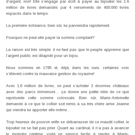
d’argent, non! Elle s’engage par écrit à payer au bijoutier les 1.6
million de livres demandés par 4 versements de 400.000 livres
espacés dans le temps.
La première échéance, bien sûr, lui parviendra rapidement.
Pourquoi ne peut-elle payer la somme comptant?
La raison est très simple: il ne faut pas que le peuple apprenne que
l’argent public est dilapidé pour un bijou.
Nous sommes en 1785 et, déjà, dans les rues, certaines voix
s’élèvent contre la mauvaise gestion du royaume!
Avec 1,6 million de livres, on peut s’acheter 3 énormes châteaux
avec des parcs immenses… ça donne une petite idée de ce que
représente cette somme colossale. Bien sûr, Marie-Antoinette
demande à ce que le collier soit remis à sa très chère amie Jeanne
qui viendra lui apporter elle-même…
Trop heureux de pouvoir enfin se débarrasser de ce maudit collier, le
bijoutier ne se fait pas prier. Quant au cardinal, il n’a pas à avancer
le moindre centime, voilà un service facile à rendre à Marie-