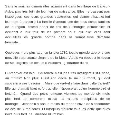
Sans le sou, les demoiselles atterrissent dans le village de Bar-sur-
Aube, pas très loin de leur lieu de naissance. Elles ne passent pas
inaperçues, ces deux grandes sauterelles, qui clament haut et fort
leur nom à particule. La famille Surmont, une des plus riches familles
de la région, entend parler de ces deux étranges demoiselles et
décident à leur tour de les prendre sous leur aile: elles sont
accueillies en grande pompe dans la somptueuse demeure
familiale…
Quelques mois plus tard, en janvier 1780, tout le monde apprend une
nouvelle surprenante: Jeanne de la Motte-Valois va épouser le neveu
de ses logeurs, un certain d’Arsonval, gendarme du roi.
D’Arsonval est laid. D’Arsonval n’est pas très intelligent. Est-il riche,
au moins? Non plus! C’est son oncle, le sieur Surmont, qui doit
subvenir à ses besoins… Mais que va-t-elle faire dans cette galère!?
Elle qui clamait haut et fort qu’elle n’épouserait qu’un homme titré et
fortuné… Quand des petits jumeaux viennent au monde six mois
plus tard, on comprend mieux les raisons précipitées de ce
mariage… Jeanne n’a pas le moins du monde envie de s’encombrer
de ces deux moutards. Et lorsqu’ils meurent tous les deux quelques
jours plus tard, ça l’arrange plutôt bien…