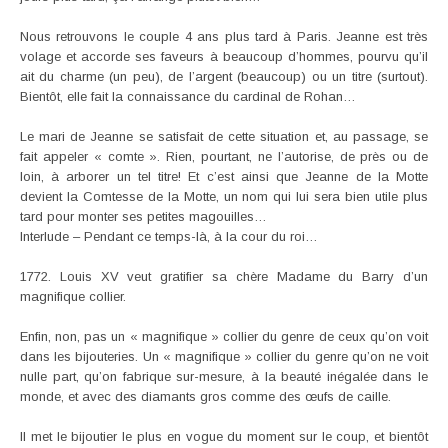
Nous retrouvons le couple 4 ans plus tard à Paris. Jeanne est très
volage et accorde ses faveurs à beaucoup d’hommes, pourvu qu’il
ait du charme (un peu), de l’argent (beaucoup) ou un titre (surtout).
Bientôt, elle fait la connaissance du cardinal de Rohan…
Le mari de Jeanne se satisfait de cette situation et, au passage, se
fait appeler « comte ». Rien, pourtant, ne l’autorise, de près ou de
loin, à arborer un tel titre! Et c’est ainsi que Jeanne de la Motte
devient la Comtesse de la Motte, un nom qui lui sera bien utile plus
tard pour monter ses petites magouilles…
Interlude – Pendant ce temps-là, à la cour du roi…
1772. Louis XV veut gratifier sa chère Madame du Barry d’un
magnifique collier.
Enfin, non, pas un « magnifique » collier du genre de ceux qu’on voit
dans les bijouteries. Un « magnifique » collier du genre qu’on ne voit
nulle part, qu’on fabrique sur-mesure, à la beauté inégalée dans le
monde, et avec des diamants gros comme des œufs de caille.
Il met le bijoutier le plus en vogue du moment sur le coup, et bientôt