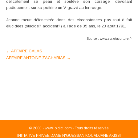
délicatement sa peau et soulève son corsage, dévoilant
pudiquement sur sa poitrine un V gravé au fer rouge.
Jeanne meurt défenestrée dans des circonstances pas tout à fait
élucidées (suicide? accident?) à l’âge de 35 ans, le 23 août 1791.
Source : www.etaletaculture.fr
Post
←
AFFAIRE CALAS
AFFAIRE ANTOINE ZACHARIAS
→
navigation
© 2008 -
www.loidici.com - Tous droits réservés.
INITIATIVE PRIVEE DAME N'GUESSAN KOUADJANE AKISSI