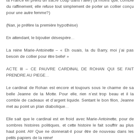
la France en prend un sacré coup dans l’aile!) (à moins que, comble
du raffinement, elle refuse tout simplement de porter un collier conçu
pour une autre femme?)
(Nan, je préfère la première hypothèse)
En attendant, le bijoutier désespère…
La reine Marie-Antoinette – « Eh ouais, la du Barry, moi j’ai pas
besoin de collier pour être belle! »
ACTE III – CE PAUVRE CARDINAL DE ROHAN QUI SE FAIT
PRENDRE AU PIEGE…
Le cardinal de Rohan est encore et toujours sous le charme de sa
belle Jeanne de la Motte. Pour elle, rien n’est trop beau et il la
comble de cadeaux et d’argent liquide. Sentant le bon filon, Jeanne
met au point un plan diabolique…
Elle sait que le cardinal est en froid avec Marie-Antoinette, pour de
sombres histoires politiques, et cette histoire le fait souffrir au plus
haut point. Ah! Que ne donnerait-il pour être de nouveau dans les
petits papiers de la reine!