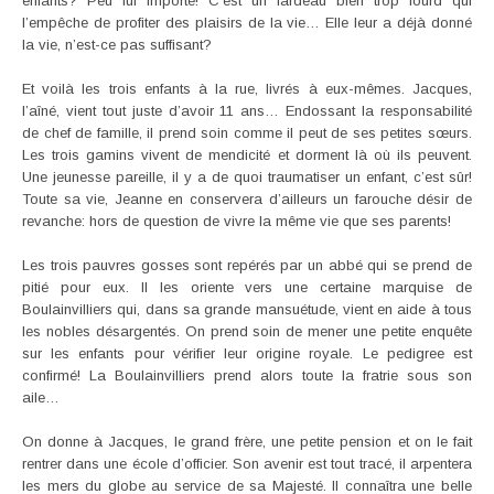
enfants? Peu lui importe! C’est un fardeau bien trop lourd qui
l’empêche de profiter des plaisirs de la vie… Elle leur a déjà donné
la vie, n’est-ce pas suffisant?
Et voilà les trois enfants à la rue, livrés à eux-mêmes. Jacques,
l’aîné, vient tout juste d’avoir 11 ans… Endossant la responsabilité
de chef de famille, il prend soin comme il peut de ses petites sœurs.
Les trois gamins vivent de mendicité et dorment là où ils peuvent.
Une jeunesse pareille, il y a de quoi traumatiser un enfant, c’est sûr!
Toute sa vie, Jeanne en conservera d’ailleurs un farouche désir de
revanche: hors de question de vivre la même vie que ses parents!
Les trois pauvres gosses sont repérés par un abbé qui se prend de
pitié pour eux. Il les oriente vers une certaine marquise de
Boulainvilliers qui, dans sa grande mansuétude, vient en aide à tous
les nobles désargentés. On prend soin de mener une petite enquête
sur les enfants pour vérifier leur origine royale. Le pedigree est
confirmé! La Boulainvilliers prend alors toute la fratrie sous son
aile…
On donne à Jacques, le grand frère, une petite pension et on le fait
rentrer dans une école d’officier. Son avenir est tout tracé, il arpentera
les mers du globe au service de sa Majesté. Il connaîtra une belle